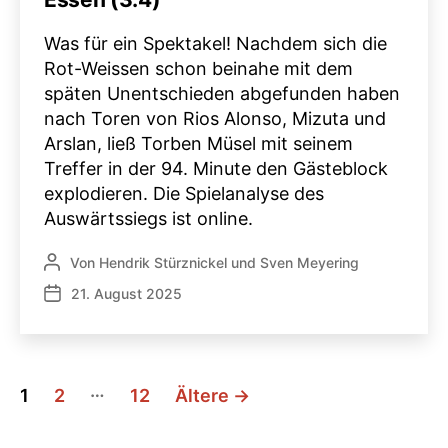
Was für ein Spektakel! Nachdem sich die
Rot-Weissen schon beinahe mit dem
späten Unentschieden abgefunden haben
nach Toren von Rios Alonso, Mizuta und
Arslan, ließ Torben Müsel mit seinem
Treffer in der 94. Minute den Gästeblock
explodieren. Die Spielanalyse des
Auswärtssiegs ist online.
Von
Hendrik Stürznickel
und
Sven Meyering
Beitragsautor
21. August 2025
Veröffentlichungsdatum
Seitennummerierung
…
1
2
12
Ältere
→
der