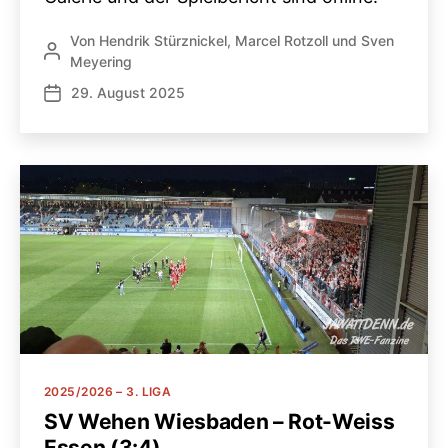
Von
Hendrik Stürznickel
,
Marcel Rotzoll
und
Sven
Beitragsautor
Meyering
29. August 2025
Veröffentlichungsdatum
Kategorien
2025/2026 – 3. LIGA
SV Wehen Wiesbaden – Rot-Weiss
Essen (3:4)