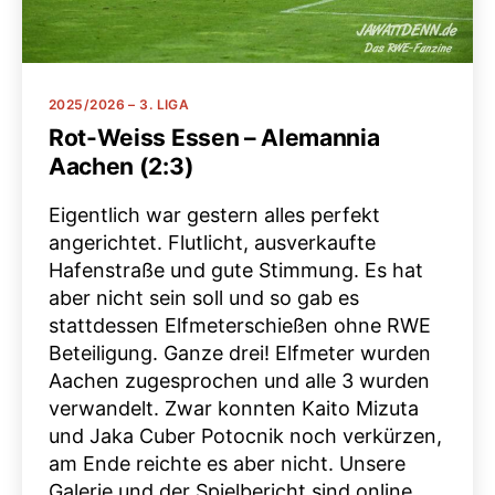
Kategorien
2025/2026 – 3. LIGA
Rot-Weiss Essen – Alemannia
Aachen (2:3)
Eigentlich war gestern alles perfekt
angerichtet. Flutlicht, ausverkaufte
Hafenstraße und gute Stimmung. Es hat
aber nicht sein soll und so gab es
stattdessen Elfmeterschießen ohne RWE
Beteiligung. Ganze drei! Elfmeter wurden
Aachen zugesprochen und alle 3 wurden
verwandelt. Zwar konnten Kaito Mizuta
und Jaka Cuber Potocnik noch verkürzen,
am Ende reichte es aber nicht. Unsere
Galerie und der Spielbericht sind online.