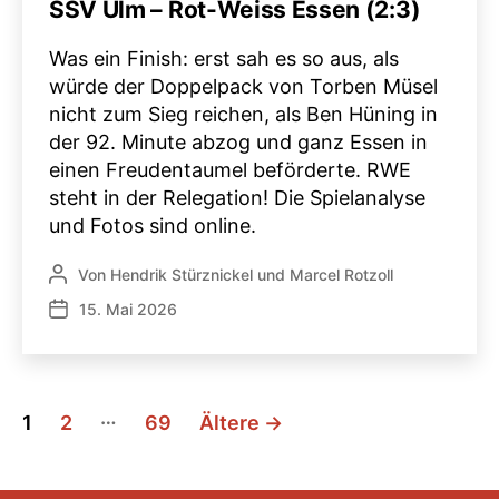
SSV Ulm – Rot-Weiss Essen (2:3)
Was ein Finish: erst sah es so aus, als
würde der Doppelpack von Torben Müsel
nicht zum Sieg reichen, als Ben Hüning in
der 92. Minute abzog und ganz Essen in
einen Freudentaumel beförderte. RWE
steht in der Relegation! Die Spielanalyse
und Fotos sind online.
Von
Hendrik Stürznickel
und
Marcel Rotzoll
Beitragsautor
15. Mai 2026
Veröffentlichungsdatum
Seitennummerierung
…
1
2
69
Ältere
→
der
Beiträge