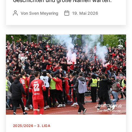
Geschichten und große Namen warten.
Von
Sven Meyering
19. Mai 2026
Beitragsautor
Veröffentlichungsdatum
Kategorien
2025/2026 – 3. LIGA