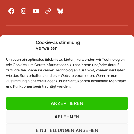
Facebook
Instagram
YouTube
Mastodon
Bluesky
Unser Archiv
Cookie-Zustimmung
Kurze Fuffzehn
verwalten
Beiträge 2007/2008 bis 2018/2019
Um euch ein optimales Erlebnis zu bieten, verwenden wir Technologien
Beiträge vor 2007/2008
wie Cookies, um Geräteinformationen zu speichern und/oder darauf
zuzugreifen. Wenn ihr diesen Technologien zustimmt, können wir Daten
Datenschutzerklärung
wie das Surfverhalten auf dieser Website verarbeiten. Wenn ihr eure
Zustimmung nicht erteilt oder zurückzieht, können bestimmte Merkmale
Impressum
und Funktionen beeinträchtigt werden.
AKZEPTIEREN
© 2026
Jawattdenn.de
Nach oben
↑
ABLEHNEN
EINSTELLUNGEN ANSEHEN