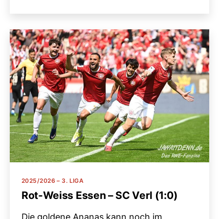
Kategorien
2025/2026 – 3. LIGA
Rot-Weiss Essen – SC Verl (1:0)
Die goldene Ananas kann noch im