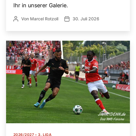
Ihr in unserer Galerie.
Von
Marcel Rotzoll
30. Juli 2026
Beitragsautor
Veröffentlichungsdatum
Kategorien
2026/2027 – 3. LIGA