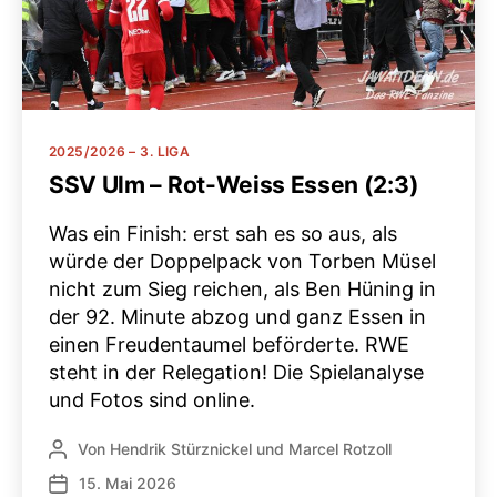
Kategorien
2025/2026 – 3. LIGA
SSV Ulm – Rot-Weiss Essen (2:3)
Was ein Finish: erst sah es so aus, als
würde der Doppelpack von Torben Müsel
nicht zum Sieg reichen, als Ben Hüning in
der 92. Minute abzog und ganz Essen in
einen Freudentaumel beförderte. RWE
steht in der Relegation! Die Spielanalyse
und Fotos sind online.
Von
Hendrik Stürznickel
und
Marcel Rotzoll
Beitragsautor
15. Mai 2026
Veröffentlichungsdatum