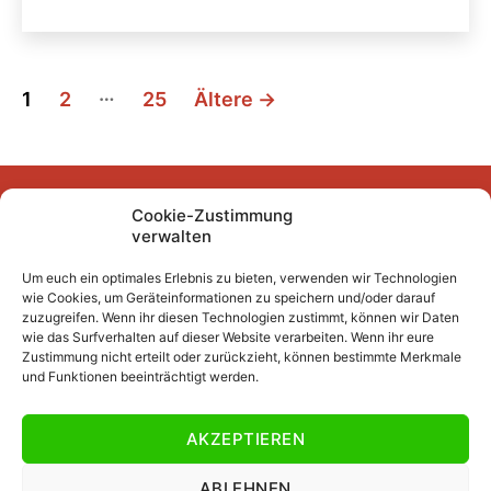
Seitennummerierung
…
1
2
25
Ältere
→
der
Beiträge
Cookie-Zustimmung
Facebook
Instagram
YouTube
Mastodon
Bluesky
verwalten
Um euch ein optimales Erlebnis zu bieten, verwenden wir Technologien
wie Cookies, um Geräteinformationen zu speichern und/oder darauf
Unser Archiv
zuzugreifen. Wenn ihr diesen Technologien zustimmt, können wir Daten
wie das Surfverhalten auf dieser Website verarbeiten. Wenn ihr eure
Kurze Fuffzehn
Zustimmung nicht erteilt oder zurückzieht, können bestimmte Merkmale
und Funktionen beeinträchtigt werden.
Beiträge 2007/2008 bis 2018/2019
Beiträge vor 2007/2008
AKZEPTIEREN
Datenschutzerklärung
Impressum
ABLEHNEN