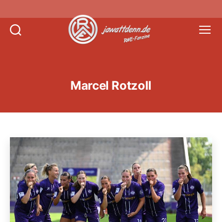
Suchen
Menü
Jawattdenn.de
Marcel Rotzoll