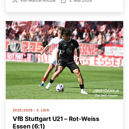
Von
Marcel Rotzoll
3. Mai 2026
Beitragsautor
Veröffentlichungsdatum
Kategorien
2025/2026 – 3. LIGA
VfB Stuttgart U21 – Rot-Weiss
Essen (6:1)