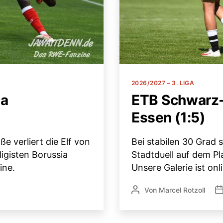
Kategorien
2026/2027 – 3. LIGA
ia
ETB Schwarz-
Essen (1:5)
e verliert die Elf von
Bei stabilen 30 Grad 
igisten Borussia
Stadtduell auf dem Pl
ine.
Unsere Galerie ist onl
Von
Marcel Rotzoll
Beitragsautor
Ve