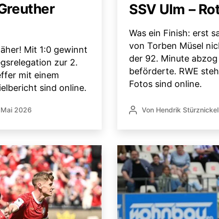
Greuther
SSV Ulm – Rot
Was ein Finish: erst 
von Torben Müsel nich
äher! Mit 1:0 gewinnt
der 92. Minute abzog
gsrelegation zur 2.
beförderte. RWE steht
effer mit einem
Fotos sind online.
elbericht sind online.
 Mai 2026
Von
Hendrik Stürznickel
ntlichungsdatum
Beitragsautor