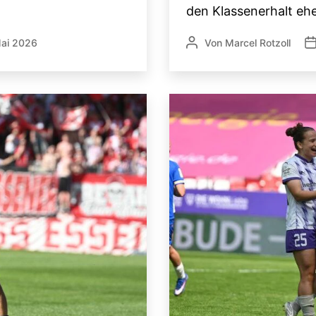
den Klassenerhalt eher
Mai 2026
Von
Marcel Rotzoll
ntlichungsdatum
Beitragsautor
Ve