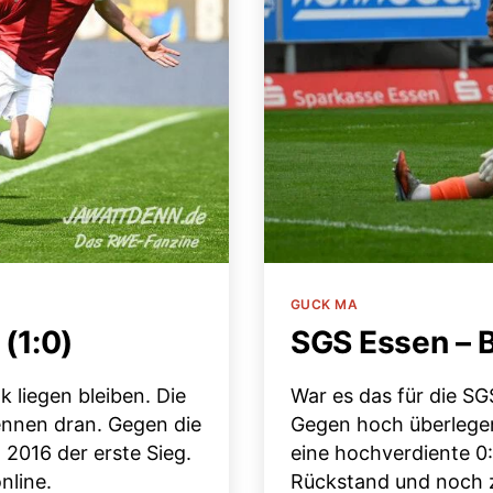
Kategorien
GUCK MA
(1:0)
SGS Essen – B
 liegen bleiben. Die
War es das für die SG
ennen dran. Gegen die
Gegen hoch überlege
 2016 der erste Sieg.
eine hochverdiente 0
nline.
Rückstand und noch z