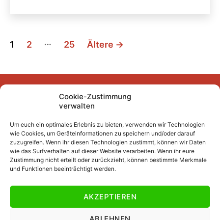
Seitennummerierung
…
1
2
25
Ältere
→
der
Beiträge
Cookie-Zustimmung
Facebook
Instagram
YouTube
Mastodon
Bluesky
verwalten
Um euch ein optimales Erlebnis zu bieten, verwenden wir Technologien
wie Cookies, um Geräteinformationen zu speichern und/oder darauf
Unser Archiv
zuzugreifen. Wenn ihr diesen Technologien zustimmt, können wir Daten
wie das Surfverhalten auf dieser Website verarbeiten. Wenn ihr eure
Kurze Fuffzehn
Zustimmung nicht erteilt oder zurückzieht, können bestimmte Merkmale
und Funktionen beeinträchtigt werden.
Beiträge 2007/2008 bis 2018/2019
Beiträge vor 2007/2008
AKZEPTIEREN
Datenschutzerklärung
Impressum
ABLEHNEN