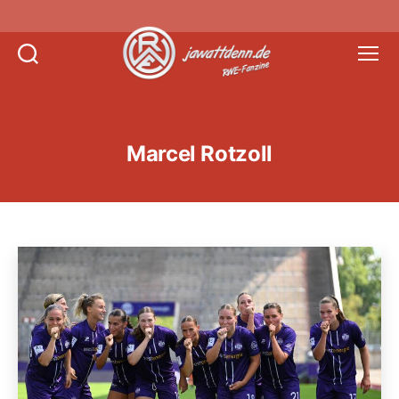
Suchen
Menü
Jawattdenn.de
Marcel Rotzoll