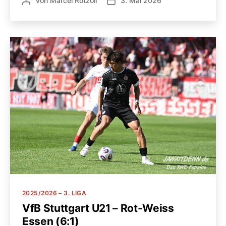
Von
Marcel Rotzoll
3. Mai 2026
Beitragsautor
Veröffentlichungsdatum
Kategorien
2025/2026 – 3. LIGA
VfB Stuttgart U21 – Rot-Weiss
Essen (6:1)