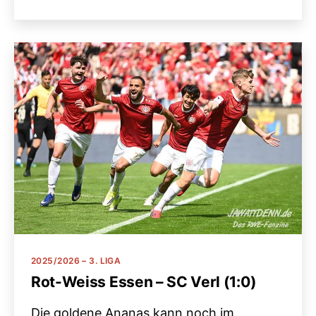
Kategorien
2025/2026 – 3. LIGA
Rot-Weiss Essen – SC Verl (1:0)
Die goldene Ananas kann noch im