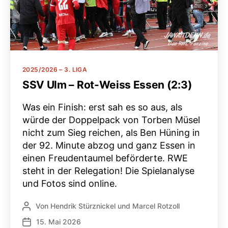
Kategorien
2025/2026 – 3. LIGA
SSV Ulm – Rot-Weiss Essen (2:3)
Was ein Finish: erst sah es so aus, als
würde der Doppelpack von Torben Müsel
nicht zum Sieg reichen, als Ben Hüning in
der 92. Minute abzog und ganz Essen in
einen Freudentaumel beförderte. RWE
steht in der Relegation! Die Spielanalyse
und Fotos sind online.
Von
Hendrik Stürznickel
und
Marcel Rotzoll
Beitragsautor
15. Mai 2026
Veröffentlichungsdatum