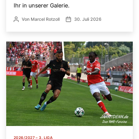
Ihr in unserer Galerie.
Von
Marcel Rotzoll
30. Juli 2026
Beitragsautor
Veröffentlichungsdatum
Kategorien
2026/2027 – 3. LIGA