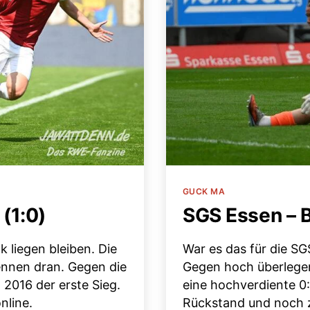
Kategorien
GUCK MA
(1:0)
SGS Essen – B
 liegen bleiben. Die
War es das für die SG
ennen dran. Gegen die
Gegen hoch überlege
 2016 der erste Sieg.
eine hochverdiente 0
nline.
Rückstand und noch z