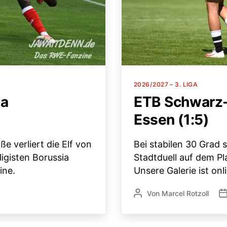
Kategorien
2026/2027 – 3. LIGA
ia
ETB Schwarz-
Essen (1:5)
e verliert die Elf von
Bei stabilen 30 Grad 
igisten Borussia
Stadtduell auf dem Pl
ine.
Unsere Galerie ist onl
Von
Marcel Rotzoll
Beitragsautor
Ve