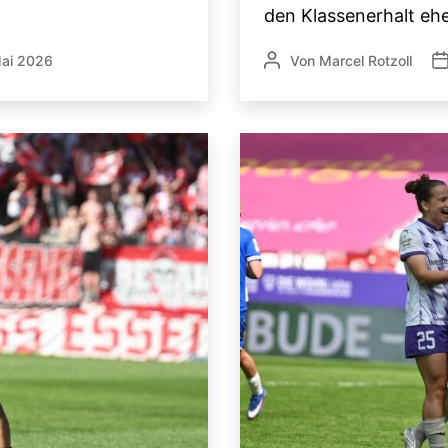
den Klassenerhalt eher
Mai 2026
Von
Marcel Rotzoll
ntlichungsdatum
Beitragsautor
Ve