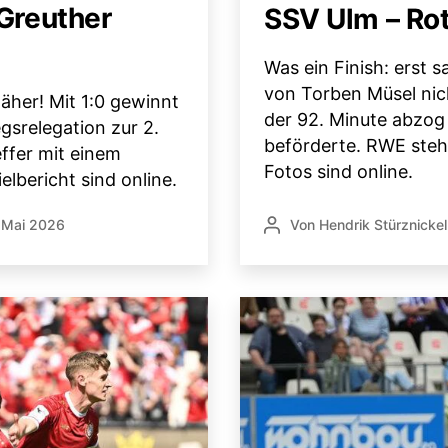
Greuther
SSV Ulm – Rot
Was ein Finish: erst 
von Torben Müsel nich
äher! Mit 1:0 gewinnt
der 92. Minute abzog
gsrelegation zur 2.
beförderte. RWE steht
effer mit einem
Fotos sind online.
elbericht sind online.
 Mai 2026
Von
Hendrik Stürznickel
ntlichungsdatum
Beitragsautor