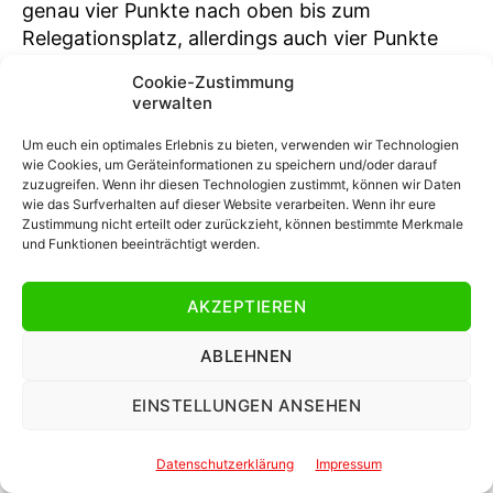
genau vier Punkte nach oben bis zum
Relegationsplatz, allerdings auch vier Punkte
nach unten bis zum ersten Abstiegsrang. Das
Cookie-Zustimmung
Spiel gegen Verl ist damit nicht entscheidend,
verwalten
aber richtungsweisend. In den letzten drei
Spielen war RWE auf keinen Fall die bessere
Um euch ein optimales Erlebnis zu bieten, verwenden wir Technologien
wie Cookies, um Geräteinformationen zu speichern und/oder darauf
Mannschaft, die positive Gesamtentwicklung
zuzugreifen. Wenn ihr diesen Technologien zustimmt, können wir Daten
gerät damit ins Stocken.
wie das Surfverhalten auf dieser Website verarbeiten. Wenn ihr eure
Zustimmung nicht erteilt oder zurückzieht, können bestimmte Merkmale
und Funktionen beeinträchtigt werden.
Nichts wäre fataler, als jetzt in eine
Negativspirale zu geraten und sich zum MSV
AKZEPTIEREN
oder den SCF II zu gesellen. Die Atmosphäre an
der Hafenstraße scheint für dieses Team ein
ABLEHNEN
zusätzlich belebendes Element zu sein, da dort
die Auftritte bislang besser waren als in der
EINSTELLUNGEN ANSEHEN
Ferne. Am besten ist es, den Verlern am
Samstag schnell zu zeigen, wer im „Stadion an
Datenschutzerklärung
Impressum
der Hafenstraße“ das Sagen hat!