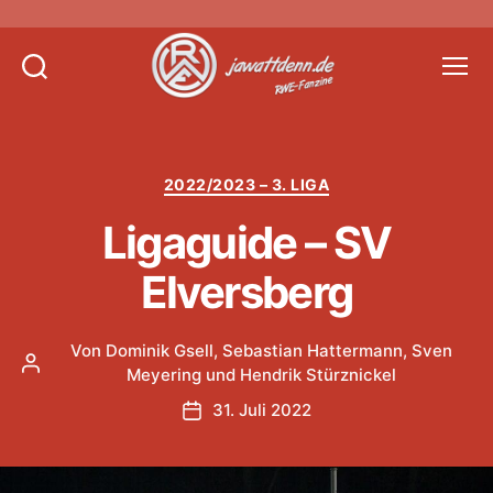
Suchen
Menü
Jawattdenn.de
Kategorien
2022/2023 – 3. LIGA
Ligaguide – SV
Elversberg
Von
Dominik Gsell
,
Sebastian Hattermann
,
Sven
Beitragsautor
Meyering
und
Hendrik Stürznickel
31. Juli 2022
Veröffentlichungsdatum