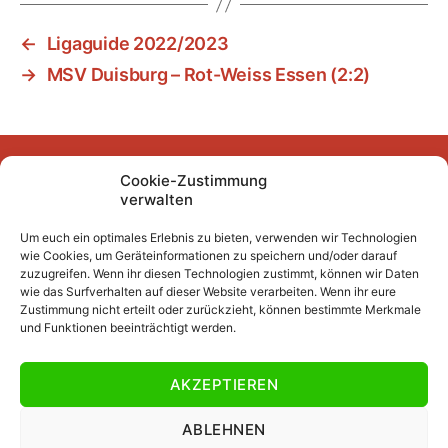
←
Ligaguide 2022/2023
→
MSV Duisburg – Rot-Weiss Essen (2:2)
Cookie-Zustimmung
Facebook
Instagram
YouTube
Mastodon
Bluesky
verwalten
Um euch ein optimales Erlebnis zu bieten, verwenden wir Technologien
wie Cookies, um Geräteinformationen zu speichern und/oder darauf
Unser Archiv
zuzugreifen. Wenn ihr diesen Technologien zustimmt, können wir Daten
wie das Surfverhalten auf dieser Website verarbeiten. Wenn ihr eure
Kurze Fuffzehn
Zustimmung nicht erteilt oder zurückzieht, können bestimmte Merkmale
und Funktionen beeinträchtigt werden.
Beiträge 2007/2008 bis 2018/2019
Beiträge vor 2007/2008
AKZEPTIEREN
Datenschutzerklärung
Impressum
ABLEHNEN