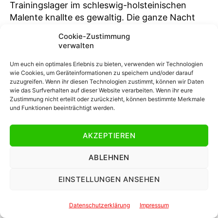
Trainingslager im schleswig-holsteinischen
Malente knallte es gewaltig. Die ganze Nacht
diskutierte die deutsche Mannschaft über die
Cookie-Zustimmung
Niederlage und was nun anders werden müsse.
verwalten
Auch ordentlich Alkohol und Ehrlichkeit waren
Um euch ein optimales Erlebnis zu bieten, verwenden wir Technologien
im Spiel.
wie Cookies, um Geräteinformationen zu speichern und/oder darauf
zuzugreifen. Wenn ihr diesen Technologien zustimmt, können wir Daten
Der „Lange“, Bundestrainer Helmut Schön,
wie das Surfverhalten auf dieser Website verarbeiten. Wenn ihr eure
Zustimmung nicht erteilt oder zurückzieht, können bestimmte Merkmale
weilte im Bett und gab seinem Team Freiraum.
und Funktionen beeinträchtigt werden.
Das war kein Zeichen schönscher Schwäche, in
diesem Moment tat er das Richtige, als er sich
AKZEPTIEREN
nicht einmischte. Obwohl Schön die
Prämienzockerei seines Kaders vor Beginn der
ABLEHNEN
WM sehr missfallen hatte, war das Verhältnis
zur Mannschaft nicht zerrüttet. Schöns
EINSTELLUNGEN ANSEHEN
wichtigster Ansprechpartner Kapitän Franz
Beckenbauer, der seine dritte WM-Endrunde
Datenschutzerklärung
Impressum
unter Schön spielte, teilte dem Chef am