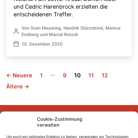
und Cedric Harenbrock erzielten die
entscheidenen Treffer.
Von
Sven Meyering
,
Hendrik Stürznickel
,
Markus
Beitragsautor
Endberg
und
Marcel Rotzoll
10. Dezember 2020
Veröffentlichungsdatum
Seitennummerierung
…
←
Neuere
1
9
10
11
12
der
Ältere
→
Beiträge
Cookie-Zustimmung
Facebook
Instagram
YouTube
Mastodon
Bluesky
verwalten
Um euch ein optimales Erlebnis zu bieten, verwenden wir Technologien