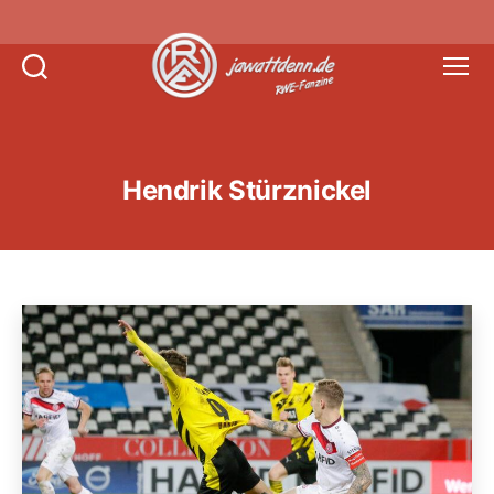
Suchen
Menü
Jawattdenn.de
Hendrik Stürznickel