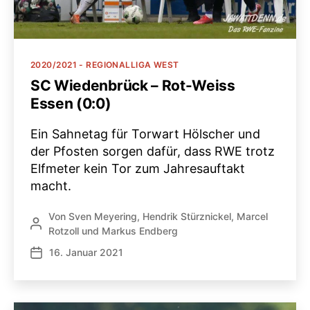
Kategorien
2020/2021 - REGIONALLIGA WEST
SC Wiedenbrück – Rot-Weiss
Essen (0:0)
Ein Sahnetag für Torwart Hölscher und
der Pfosten sorgen dafür, dass RWE trotz
Elfmeter kein Tor zum Jahresauftakt
macht.
Von
Sven Meyering
,
Hendrik Stürznickel
,
Marcel
Beitragsautor
Rotzoll
und
Markus Endberg
16. Januar 2021
Veröffentlichungsdatum