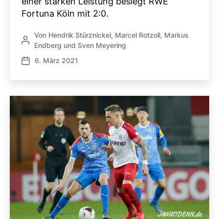
einer starken Leistung besiegt RWE
Fortuna Köln mit 2:0.
Von
Hendrik Stürznickel
,
Marcel Rotzoll
,
Markus
Beitragsautor
Endberg
und
Sven Meyering
6. März 2021
Veröffentlichungsdatum