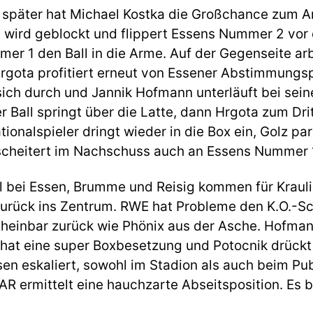
 später hat Michael Kostka die Großchance zum An
wird geblockt und flippert Essens Nummer 2 vor d
er 1 den Ball in die Arme. Auf der Gegenseite arb
rgota profitiert erneut von Essener Abstimmung
 sich durch und Jannik Hofmann unterläuft bei sei
er Ball springt über die Latte, dann Hrgota zum Dri
onalspieler dringt wieder in die Box ein, Golz par
scheitert im Nachschuss auch an Essens Nummer 
 bei Essen, Brumme und Reisig kommen für Kraul
 zurück ins Zentrum. RWE hat Probleme den K.O.-S
einbar zurück wie Phönix aus der Asche. Hofman
hat eine super Boxbesetzung und Potocnik drückt 
ssen eskaliert, sowohl im Stadion als auch beim Pub
R ermittelt eine hauchzarte Abseitsposition. Es b