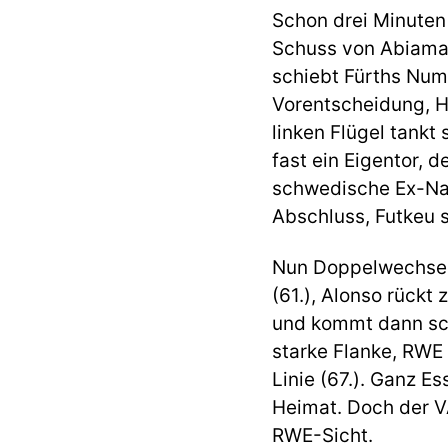
Schon drei Minuten
Schuss von Abiama 
schiebt Fürths Numm
Vorentscheidung, H
linken Flügel tankt
fast ein Eigentor, d
schwedische Ex-Nati
Abschluss, Futkeu 
Nun Doppelwechsel
(61.), Alonso rückt
und kommt dann sch
starke Flanke, RWE 
Linie (67.). Ganz E
Heimat. Doch der VA
RWE-Sicht.