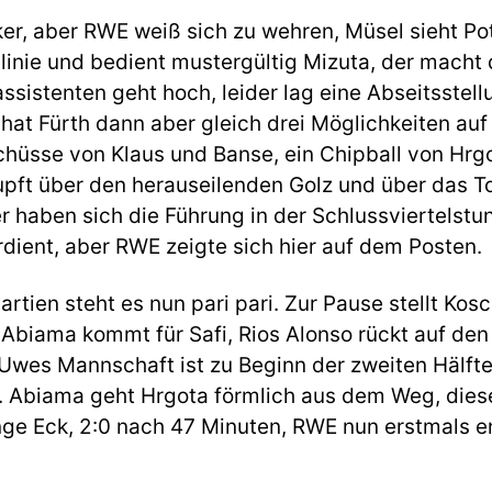
ker, aber RWE weiß sich zu wehren, Müsel sieht Pot
linie und bedient mustergültig Mizuta, der macht 
ssistenten geht hoch, leider lag eine Abseitsstell
 hat Fürth dann aber gleich drei Möglichkeiten auf 
chüsse von Klaus und Banse, ein Chipball von Hrgo
 lupft über den herauseilenden Golz und über das To
r haben sich die Führung in der Schlussviertelstu
dient, aber RWE zeigte sich hier auf dem Posten.
Partien steht es nun pari pari. Zur Pause stellt Ko
 Abiama kommt für Safi, Rios Alonso rückt auf den
 Uwes Mannschaft ist zu Beginn der zweiten Hälfte
. Abiama geht Hrgota förmlich aus dem Weg, dieser
ange Eck, 2:0 nach 47 Minuten, RWE nun erstmals 