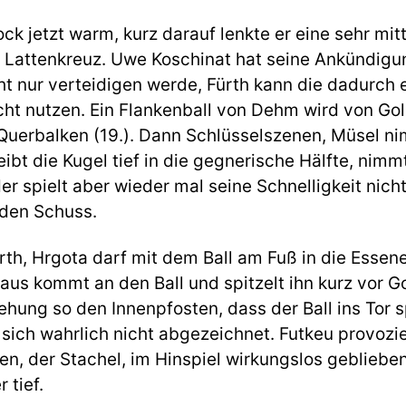
ck jetzt warm, kurz darauf lenkte er eine sehr mi
 Lattenkreuz. Uwe Koschinat hat seine Ankündig
ht nur verteidigen werde, Fürth kann die dadurch
ht nutzen. Ein Flankenball von Dehm wird von Gol
Querbalken (19.). Dann Schlüsselszenen, Müsel ni
eibt die Kugel tief in die gegnerische Hälfte, nimm
er spielt aber wieder mal seine Schnelligkeit nich
t den Schuss.
th, Hrgota darf mit dem Ball am Fuß in die Essen
laus kommt an den Ball und spitzelt ihn kurz vor Go
rehung so den Innenpfosten, dass der Ball ins Tor s
 sich wahrlich nicht abgezeichnet. Futkeu provozi
, der Stachel, im Hinspiel wirkungslos geblieben 
 tief.