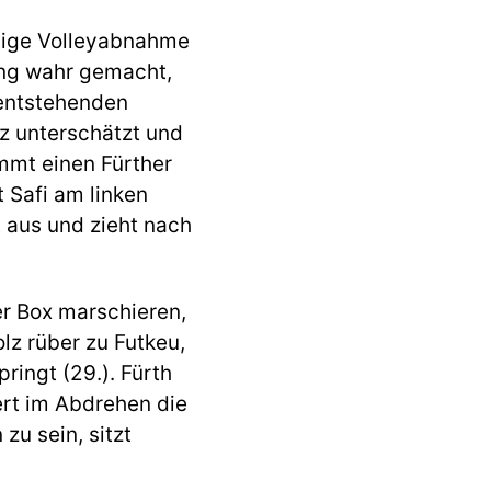
ttige Volleyabnahme
ung wahr gemacht,
 entstehenden
z unterschätzt und
mmt einen Fürther
t Safi am linken
t aus und zieht nach
er Box marschieren,
lz rüber zu Futkeu,
pringt (29.). Fürth
ert im Abdrehen die
zu sein, sitzt