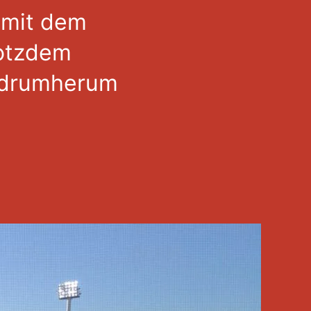
n mit dem
rotzdem
 drumherum
um