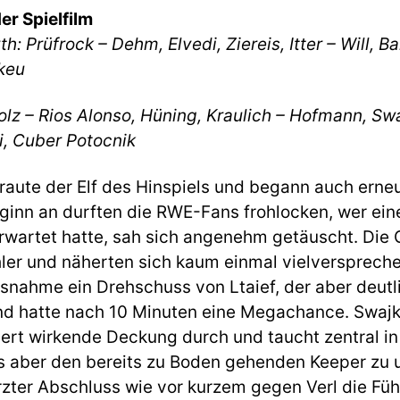
er Spielfilm
: Prüfrock – Dehm, Elvedi, Ziereis, Itter – Will, B
tkeu
lz – Rios Alonso, Hüning, Kraulich – Hofmann, Sw
i, Cuber Potocnik
raute der Elf des Hinspiels und begann auch erne
eginn an durften die RWE-Fans frohlocken, wer ei
rwartet hatte, sah sich angenehm getäuscht. Die 
hler und näherten sich kaum einmal vielversprech
snahme ein Drehschuss von Ltaief, der aber deutli
d hatte nach 10 Minuten eine Megachance. Swajk
iert wirkende Deckung durch und taucht zentral in
s aber den bereits zu Boden gehenden Keeper zu un
rzter Abschluss wie vor kurzem gegen Verl die Fü