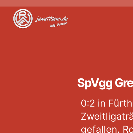
Jawattdenn.de
SpVgg Greu
0:2 in Fürt
Zweitligatr
gefallen. R