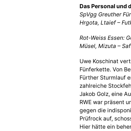
Das Personal und d
SpVgg Greuther Fürth
Hrgota, Ltaief – Fu
Rot-Weiss Essen: Go
Müsel, Mizuta – Saf
Uwe Koschinat vert
Fünferkette. Von B
Fürther Sturmlauf e
zahlreiche Stockfe
Jakob Golz, eine Au
RWE war präsent un
gegen die indispon
Prüfrock auf, schos
Hier hätte ein behe