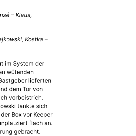
ansé – Klaus,
ajkowski, Kostka –
ut im System der
nen wütenden
Gastgeber lieferten
end dem Tor von
ch vorbeistrich.
owski tankte sich
 der Box vor Keeper
platziert flach an.
hrung gebracht.