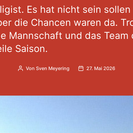
ligist. Es hat nicht sein solle
aber die Chancen waren da. T
ie Mannschaft und das Team
ile Saison.
Von
Sven Meyering
27. Mai 2026
Beitragsautor
Veröffentlichungsdat