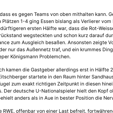
 dass es gegen Teams von oben mithalten kann. G
Plätzen 1-4 ging Essen bislang als Verlierer vom P
dürftigeren ersten Hälfte war, dass die Rot-Weiss
zrückstand wegsteckten und schon kurz darauf du
ance zum Ausgleich besaßen. Ansonsten zeigte Vo
der nur das Außennetz traf, und ein krummes Din
eeper Königsmann Problemchen.
tch kamen die Gastgeber allerdings erst in Hälfte 
 Eitschberger startete in den Raum hinter Sandhau
ugel zum exakt richtigen Zeitpunkt in diesen hine
ts. Der deutsche U-Nationalspieler hielt den Kopf 
ehielt anders als in Aue in bester Position die Ner
RWE, offenbar von einer Last befreit, fortwähren