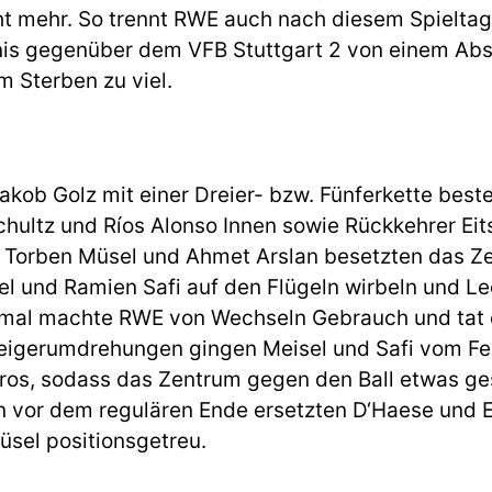
ht mehr. So trennt RWE auch nach diesem Spieltag
nis gegenüber dem VFB Stuttgart 2 von einem Abs
 Sterben zu viel.
akob Golz mit einer Dreier- bzw. Fünferkette best
chultz und Ríos Alonso Innen sowie Rückkehrer Eit
 Torben Müsel und Ahmet Arslan besetzten das Ze
el und Ramien Safi auf den Flügeln wirbeln und L
mal machte RWE von Wechseln Gebrauch und tat 
eigerumdrehungen gingen Meisel und Safi vom Fe
os, sodass das Zentrum gegen den Ball etwas ge
n vor dem regulären Ende ersetzten D‘Haese und Ei
üsel positionsgetreu.