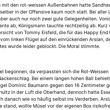
m mit den rot-weissen Außenbahnen hatte Sandha
elber in der Offensive kaum noch statt. Bei aller
ber auch nur noch zwei gute Gelegenheiten. Vonic
ante ab, Königsmann tauchte rechtzeitig ab. Kurz
ersicht von Tommy Eisfeld, die für das Happy End
 vom linken Flügel auf den einrückenden Arslan, 
tes wurde leider geblockt. Die Moral stimmte.
el begonnen, da verpassten sich die Rot-Weissen 
Nackenschlag. Bei einem langen hohen Ball behie
gel Dominic Baumann gegen den 16 Zentimeter gr
hultz in der Luft die Oberhand, dennoch hatte Ess
h danach wie so häufig selbst ins Verderben. Arsl
e stand, wollte Müsel vor der eigenen Box risikofr