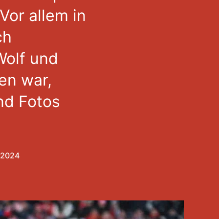
Vor allem in
ch
Wolf und
en war,
nd Fotos
 2024
gsdatum