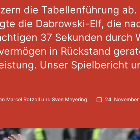
zern die Tabellenführung ab. 
igte die Dabrowski-Elf, die na
ächtigen 37 Sekunden durch 
vermögen in Rückstand gerat
eistung. Unser Spielbericht u
on
Marcel Rotzoll
und
Sven Meyering
24. November
ragsautor
Veröffentlichun