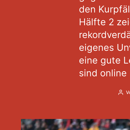
den Kurpfäl
Hälfte 2 ze
rekordverd
eigenes Un
eine gute L
sind online
V
Beit