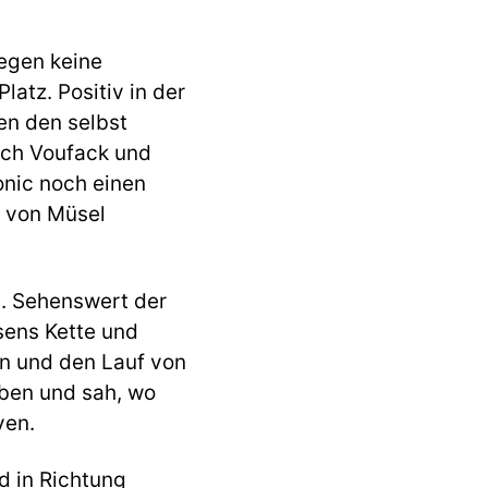
egen keine
latz. Positiv in der
en den selbst
rch Voufack und
nic noch einen
g von Müsel
2. Sehenswert der
sens Kette und
in und den Lauf von
oben und sah, wo
ven.
d in Richtung