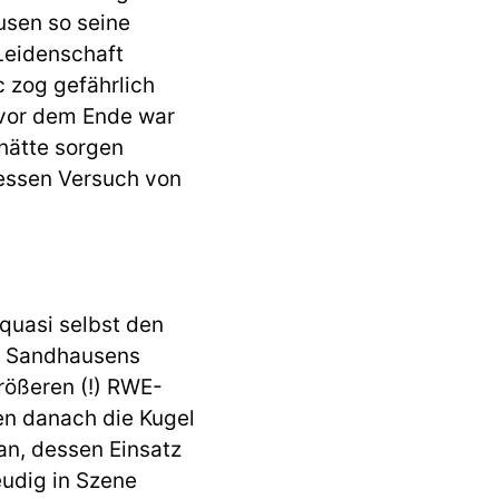
usen so seine
 Leidenschaft
 zog gefährlich
 vor dem Ende war
 hätte sorgen
dessen Versuch von
quasi selbst den
lt Sandhausens
ößeren (!) RWE-
en danach die Kugel
an, dessen Einsatz
eudig in Szene