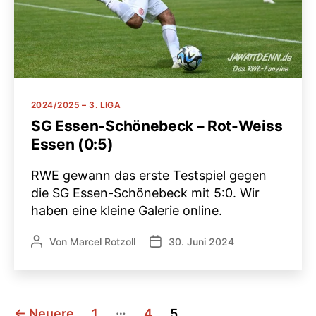
Kategorien
2024/2025 – 3. LIGA
SG Essen-Schönebeck – Rot-Weiss
Essen (0:5)
RWE gewann das erste Testspiel gegen
die SG Essen-Schönebeck mit 5:0. Wir
haben eine kleine Galerie online.
Von
Marcel Rotzoll
30. Juni 2024
Beitragsautor
Veröffentlichungsdatum
Seitennummerierung
…
←
Neuere
1
4
5