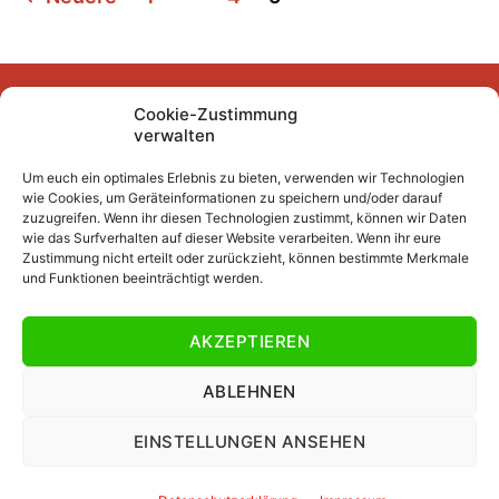
der
Beiträge
Cookie-Zustimmung
Facebook
Instagram
YouTube
Mastodon
Bluesky
verwalten
Um euch ein optimales Erlebnis zu bieten, verwenden wir Technologien
wie Cookies, um Geräteinformationen zu speichern und/oder darauf
Unser Archiv
zuzugreifen. Wenn ihr diesen Technologien zustimmt, können wir Daten
wie das Surfverhalten auf dieser Website verarbeiten. Wenn ihr eure
Kurze Fuffzehn
Zustimmung nicht erteilt oder zurückzieht, können bestimmte Merkmale
und Funktionen beeinträchtigt werden.
Beiträge 2007/2008 bis 2018/2019
Beiträge vor 2007/2008
AKZEPTIEREN
Datenschutzerklärung
Impressum
ABLEHNEN
EINSTELLUNGEN ANSEHEN
© 2026
Jawattdenn.de
Nach oben
↑