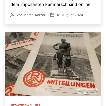
dem imposanten Fanmarsch sind online.
Von
Marcel Rotzoll
18. August 2024
Beitragsautor
Veröffentlichungsdatum
Kategorien
2024/2025 – 3. LIGA