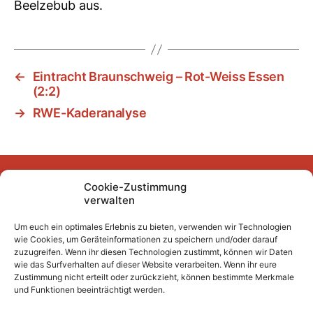
Beelzebub aus.
←
Eintracht Braunschweig – Rot-Weiss Essen
(2:2)
→
RWE-Kaderanalyse
Cookie-Zustimmung
Facebook
Instagram
YouTube
Mastodon
Bluesky
verwalten
Um euch ein optimales Erlebnis zu bieten, verwenden wir Technologien
wie Cookies, um Geräteinformationen zu speichern und/oder darauf
Unser Archiv
zuzugreifen. Wenn ihr diesen Technologien zustimmt, können wir Daten
wie das Surfverhalten auf dieser Website verarbeiten. Wenn ihr eure
Kurze Fuffzehn
Zustimmung nicht erteilt oder zurückzieht, können bestimmte Merkmale
und Funktionen beeinträchtigt werden.
Beiträge 2007/2008 bis 2018/2019