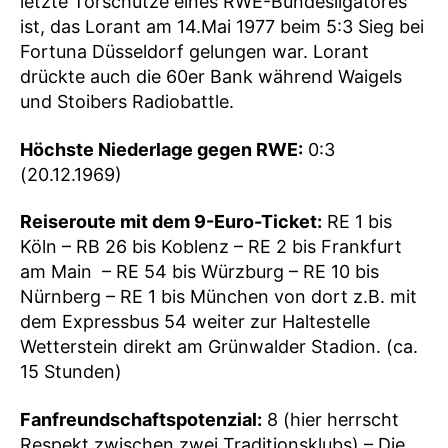
letzte Torschütze eines RWE-Bundesligatores
ist, das Lorant am 14.Mai 1977 beim 5:3 Sieg bei
Fortuna Düsseldorf gelungen war. Lorant
drückte auch die 60er Bank während Waigels
und Stoibers Radiobattle.
Höchste Niederlage gegen RWE:
0:3
(20.12.1969)
Reiseroute mit dem 9-Euro-Ticket:
RE 1 bis
Köln – RB 26 bis Koblenz – RE 2 bis Frankfurt
am Main – RE 54 bis Würzburg – RE 10 bis
Nürnberg – RE 1 bis München von dort z.B. mit
dem Expressbus 54 weiter zur Haltestelle
Wetterstein direkt am Grünwalder Stadion. (ca.
15 Stunden)
Fanfreundschaftspotenzial:
8 (hier herrscht
Respekt zwischen zwei Traditionsklubs) – Die