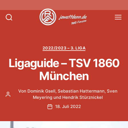
Suchen
Menü
Jawattdenn.de
Kategorien
2022/2023 – 3. LIGA
Ligaguide – TSV 1860
München
Von
Dominik Gsell
,
Sebastian Hattermann
,
Sven
Beitragsautor
Meyering
und
Hendrik Stürznickel
18. Juli 2022
Veröffentlichungsdatum