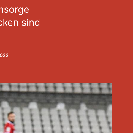
nsorge
cken sind
2022
hungsdatum