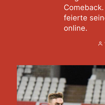
Comeback. 
feierte sei
online.
Be