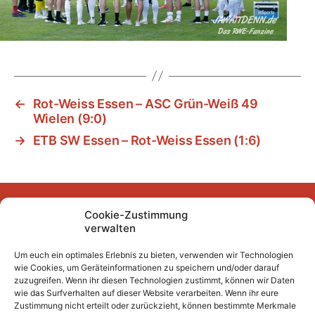
←
Rot-Weiss Essen – ASC Grün-Weiß 49
Wielen (9:0)
→
ETB SW Essen – Rot-Weiss Essen (1:6)
Cookie-Zustimmung
Facebook
Instagram
YouTube
Mastodon
Bluesky
verwalten
Um euch ein optimales Erlebnis zu bieten, verwenden wir Technologien
wie Cookies, um Geräteinformationen zu speichern und/oder darauf
Unser Archiv
zuzugreifen. Wenn ihr diesen Technologien zustimmt, können wir Daten
wie das Surfverhalten auf dieser Website verarbeiten. Wenn ihr eure
Kurze Fuffzehn
Zustimmung nicht erteilt oder zurückzieht, können bestimmte Merkmale