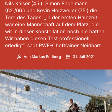
Nils Kaiser (45.), Simon Engelmann
(62./66.) und Kevin Holzweiler (75.) die
Tore des Tages. „In der ersten Halbzeit
war eine Mannschaft auf dem Platz, die
wir in dieser Konstellation noch nie hatten.
Wir haben diesen Test professionell
erledigt“, sagt RWE-Cheftrainer Neidhart.
Von
Markus Endberg
31. Juli 2021
Beitragsautor
Veröffentlichungsdatu