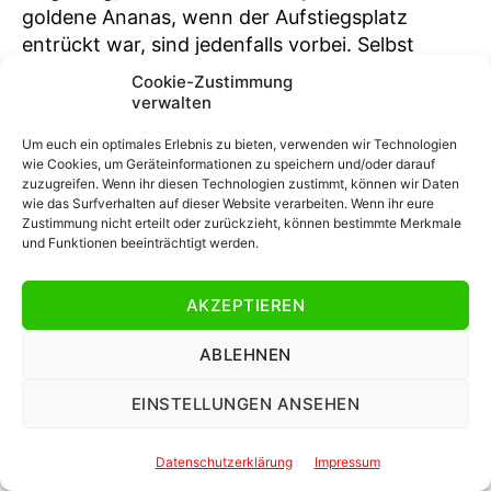
goldene Ananas, wenn der Aufstiegsplatz
entrückt war, sind jedenfalls vorbei. Selbst
kleine positive oder negative Serien können
Cookie-Zustimmung
einen in dieser Liga sehr schnell nach oben oder
verwalten
unten spülen. Genießen wir also unsere erste
Um euch ein optimales Erlebnis zu bieten, verwenden wir Technologien
Profisaison nach 14 Jahren. Es gibt gute
wie Cookies, um Geräteinformationen zu speichern und/oder darauf
Gründe, realistisch aber auch selbstbewusst in
zuzugreifen. Wenn ihr diesen Technologien zustimmt, können wir Daten
wie das Surfverhalten auf dieser Website verarbeiten. Wenn ihr eure
die Spielzeit zu gehen. Primär geht es darum,
Zustimmung nicht erteilt oder zurückzieht, können bestimmte Merkmale
drin zu bleiben und Fuß zu fassen, die genaue
und Funktionen beeinträchtigt werden.
Platzierung ist dann zweitrangig.“
AKZEPTIEREN
Ziemlich genau vier Monate danach lässt sich
bilanzieren, dass nach dem Gruselstart unter
ABLEHNEN
dem Strich bislang genau das gelungen ist, was
der Verein sich erhofft hatte. Rot-Weiss Essen
EINSTELLUNGEN ANSEHEN
hat sich durchaus etabliert und blickt
zuversichtlich in die Spiele im Kalenderjahr
Datenschutzerklärung
Impressum
2023, in dem zunächst noch zwei Partien der