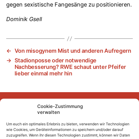
gegen sexistische Fangesänge zu positionieren.
Dominik Gsell
←
Von misogynem Mist und anderen Aufregern
→
Stadionposse oder notwendige
Nachbesserung? RWE schaut unter Pfeifer
lieber einmal mehr hin
Cookie-Zustimmung
Facebook
Instagram
YouTube
Mastodon
Bluesky
verwalten
Um euch ein optimales Erlebnis zu bieten, verwenden wir Technologien
wie Cookies, um Geräteinformationen zu speichern und/oder darauf
Unser Archiv
zuzugreifen. Wenn ihr diesen Technologien zustimmt, können wir Daten