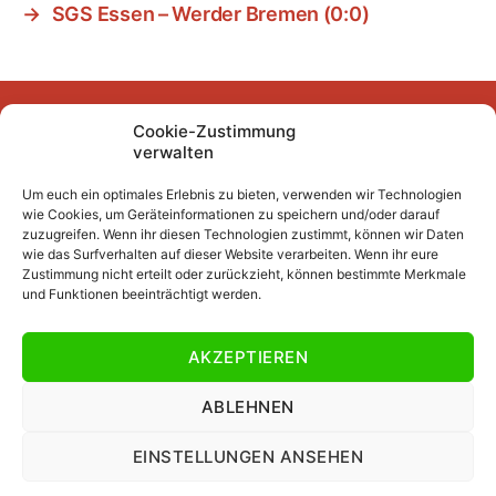
→
SGS Essen – Werder Bremen (0:0)
Cookie-Zustimmung
Facebook
Instagram
YouTube
Mastodon
Bluesky
verwalten
Um euch ein optimales Erlebnis zu bieten, verwenden wir Technologien
wie Cookies, um Geräteinformationen zu speichern und/oder darauf
Unser Archiv
zuzugreifen. Wenn ihr diesen Technologien zustimmt, können wir Daten
wie das Surfverhalten auf dieser Website verarbeiten. Wenn ihr eure
Kurze Fuffzehn
Zustimmung nicht erteilt oder zurückzieht, können bestimmte Merkmale
und Funktionen beeinträchtigt werden.
Beiträge 2007/2008 bis 2018/2019
Beiträge vor 2007/2008
AKZEPTIEREN
Datenschutzerklärung
Impressum
ABLEHNEN
EINSTELLUNGEN ANSEHEN