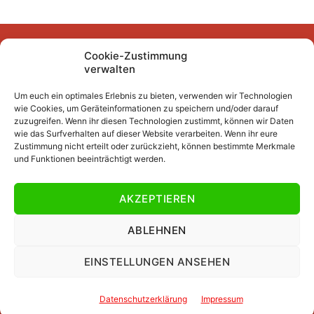
Cookie-Zustimmung
Facebook
Instagram
YouTube
Mastodon
Bluesky
verwalten
Um euch ein optimales Erlebnis zu bieten, verwenden wir Technologien
wie Cookies, um Geräteinformationen zu speichern und/oder darauf
Unser Archiv
zuzugreifen. Wenn ihr diesen Technologien zustimmt, können wir Daten
wie das Surfverhalten auf dieser Website verarbeiten. Wenn ihr eure
Kurze Fuffzehn
Zustimmung nicht erteilt oder zurückzieht, können bestimmte Merkmale
und Funktionen beeinträchtigt werden.
Beiträge 2007/2008 bis 2018/2019
Beiträge vor 2007/2008
AKZEPTIEREN
Datenschutzerklärung
Impressum
ABLEHNEN
EINSTELLUNGEN ANSEHEN
© 2026
Jawattdenn.de
Nach oben
↑
Datenschutzerklärung
Impressum