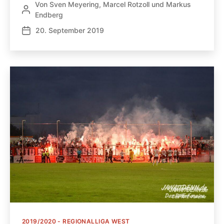
Von
Sven Meyering
,
Marcel Rotzoll
und
Markus
Beitragsautor
Endberg
20. September 2019
Veröffentlichungsdatum
Kategorien
2019/2020 - REGIONALLIGA WEST