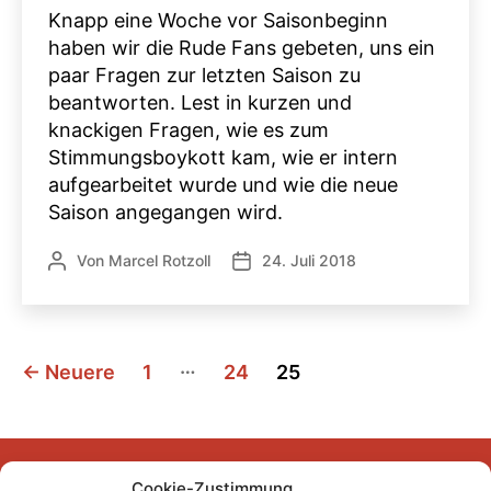
Knapp eine Woche vor Saisonbeginn
haben wir die Rude Fans gebeten, uns ein
paar Fragen zur letzten Saison zu
beantworten. Lest in kurzen und
knackigen Fragen, wie es zum
Stimmungsboykott kam, wie er intern
aufgearbeitet wurde und wie die neue
Saison angegangen wird.
Von
Marcel Rotzoll
24. Juli 2018
Beitragsautor
Veröffentlichungsdatum
Seitennummerierung
…
←
Neuere
1
24
25
der
Beiträge
Cookie-Zustimmung