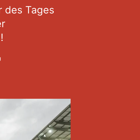
r des Tages
er
!
g