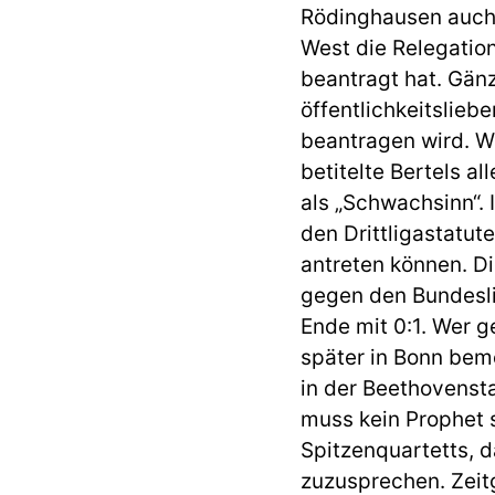
Rödinghausen auch 
West die Relegation
beantragt hat. Gänz
öffentlichkeitslieb
beantragen wird. 
betitelte Bertels a
als „Schwachsinn“. 
den Drittligastatu
antreten können. D
gegen den Bundeslig
Ende mit 0:1. Wer g
später in Bonn bem
in der Beethovenst
muss kein Prophet 
Spitzenquartetts, d
zuzusprechen. Zeit