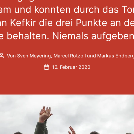
am und konnten durch das To
 Kefkir die drei Punkte an d
e behalten. Niemals aufgeben
Von
Sven Meyering
,
Marcel Rotzoll
und
Markus Endber
Beitragsautor
16. Februar 2020
Veröffentlichungsdatum