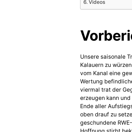
Videos
Vorberi
Unsere saisonale Tr
Kalauern zu würzen
vom Kanal eine gew
Wertung befindlich
viermal trat der Ge
erzeugen kann und
Ende aller Aufstie
oben drauf zu set
geschundene RWE-Se
Hoffnung stirbt bek