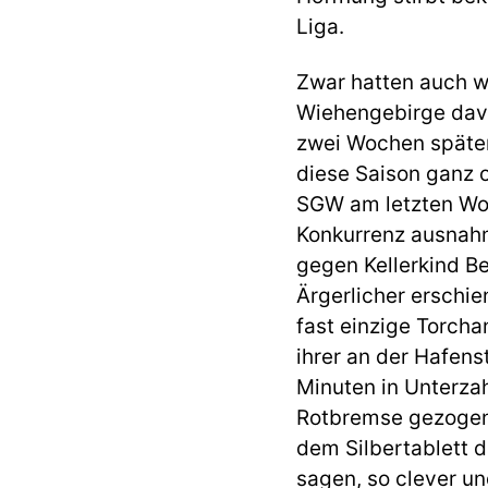
Liga.
Zwar hatten auch w
Wiehengebirge davor
zwei Wochen später 
diese Saison ganz 
SGW am letzten Woc
Konkurrenz ausnah
gegen Kellerkind Be
Ärgerlicher erschie
fast einzige Torch
ihrer an der Hafen
Minuten in Unterza
Rotbremse gezogen h
dem Silbertablett d
sagen, so clever un