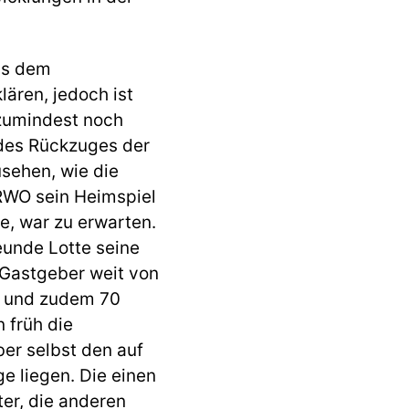
us dem
ären, jedoch ist
 zumindest noch
 des Rückzuges der
sehen, wie die
RWO sein Heimspiel
e, war zu erwarten.
eunde Lotte seine
 Gastgeber weit von
n und zudem 70
 früh die
ber selbst den auf
e liegen. Die einen
ter, die anderen