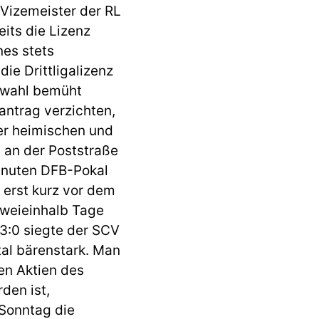
Vizemeister der RL
eits die Lizenz
nes stets
ie Drittligalizenz
twahl bemüht
antrag verzichten,
der heimischen und
 an der Poststraße
Minuten DFB-Pokal
 erst kurz vor dem
 zweieinhalb Tage
 3:0 siegte der SCV
tal bärenstark. Man
en Aktien des
den ist,
Sonntag die