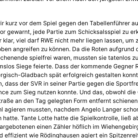
ir kurz vor dem Spiel gegen den Tabellenführer a
 gewarnt, jede Partie zum Schicksalsspiel zu erkl
klar, viel darf RWE nicht mehr liegen lassen, um
oben angreifen zu können. Da die Roten aufgrund
henende spielfrei waren, mussten sie tatenlos zu
mslos Siege feierte. Dass der kommende Gegner 
rgisch-Gladbach spät erfolgreich gestalten konnt
n, dass der SVR in seiner Partie gegen die Sportfr
ance zum Sieg nutzen konnte. Und das, obwohl die
straße an den Tag gelegten Form entfernt schiene
hl agieren mussten, nachdem Angelo Langer schon
atte. Tante Lotte hatte die Spielkontrolle, ließ a
argebotenen einen Zähler höflich im Wiehengebirg
d effizient wie Rödinghausen agiert ein Spitzenrei