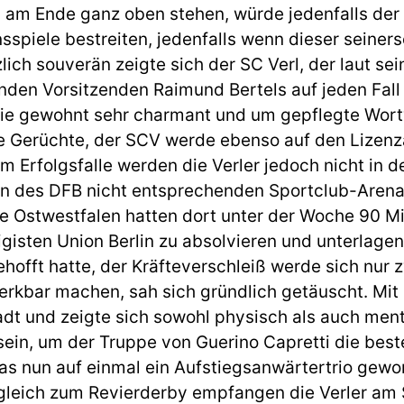
am Ende ganz oben stehen, würde jedenfalls der 
sspiele bestreiten, jedenfalls wenn dieser seiners
lich souverän zeigte sich der SC Verl, der laut sei
enden Vorsitzenden Raimund Bertels auf jeden Fall d
Wie gewohnt sehr charmant und um gepflegte Wor
lle Gerüchte, der SCV werde ebenso auf den Lizenz
Im Erfolgsfalle werden die Verler jedoch nicht in 
ten des DFB nicht entsprechenden Sportclub-Arena
ie Ostwestfalen hatten dort unter der Woche 90 
isten Union Berlin zu absolvieren und unterlagen
ehofft hatte, der Kräfteverschleiß werde sich nur
erkbar machen, sah sich gründlich getäuscht. Mit
adt und zeigte sich sowohl physisch als auch men
sein, um der Truppe von Guerino Capretti die best
as nun auf einmal ein Aufstiegsanwärtertrio gewor
gleich zum Revierderby empfangen die Verler am 