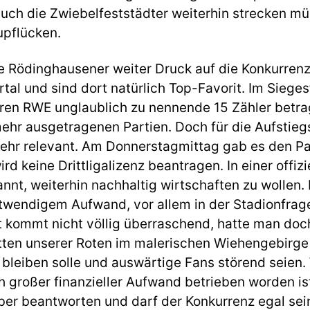
auch die Zwiebelfeststädter weiterhin strecken m
pflücken.
 Rödinghausener weiter Druck auf die Konkurrenz
tal und sind dort natürlich Top-Favorit. Im Sieges
ren RWE unglaublich zu nennende 15 Zähler betra
hr ausgetragenen Partien. Doch für die Aufstiegs
ehr relevant. Am Donnerstagmittag gab es den P
d keine Drittligalizenz beantragen. In einer offiz
nnt, weiterhin nachhaltig wirtschaften zu wollen.
twendigem Aufwand, vor allem in der Stadionfrage,
t kommt nicht völlig überraschend, hatte man doch
tten unserer Roten im malerischen Wiehengebirge
h bleiben solle und auswärtige Fans störend seie
ch großer finanzieller Aufwand betrieben worden i
er beantworten und darf der Konkurrenz egal sein