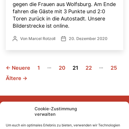
gegen die Frauen aus Wolfsburg. Am Ende
fahren die Gäste mit 3 Punkte und 2:0
Toren zurück in die Autostadt. Unsere
Bilderstrecke ist online.
Von
Marcel Rotzoll
20. Dezember 2020
Beitragsautor
Veröffentlichungsdatum
Seitennummerierung
…
…
←
Neuere
1
20
21
22
25
der
Ältere
→
Beiträge
Cookie-Zustimmung
Facebook
Instagram
YouTube
Mastodon
Bluesky
verwalten
Um euch ein optimales Erlebnis zu bieten, verwenden wir Technologien