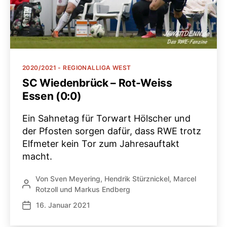
Kategorien
2020/2021 - REGIONALLIGA WEST
SC Wiedenbrück – Rot-Weiss
Essen (0:0)
Ein Sahnetag für Torwart Hölscher und
der Pfosten sorgen dafür, dass RWE trotz
Elfmeter kein Tor zum Jahresauftakt
macht.
Von
Sven Meyering
,
Hendrik Stürznickel
,
Marcel
Beitragsautor
Rotzoll
und
Markus Endberg
16. Januar 2021
Veröffentlichungsdatum