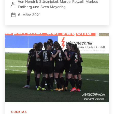
Von
Hendrik Stürznickel
,
Marcel Rotzoll
,
Markus
Beitragsautor
Endberg
und
Sven Meyering
6. März 2021
Veröffentlichungsdatum
Kategorien
GUCK MA