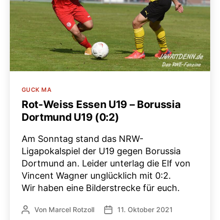
Kategorien
GUCK MA
Rot-Weiss Essen U19 – Borussia
Dortmund U19 (0:2)
Am Sonntag stand das NRW-
Ligapokalspiel der U19 gegen Borussia
Dortmund an. Leider unterlag die Elf von
Vincent Wagner unglücklich mit 0:2.
Wir haben eine Bilderstrecke für euch.
Von
Marcel Rotzoll
11. Oktober 2021
Beitragsautor
Veröffentlichungsdatum