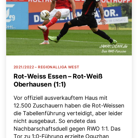
Kategorien
2021/2022 – REGIONALLIGA WEST
Rot-Weiss Essen – Rot-Weiß
Oberhausen (1:1)
Vor offiziell ausverkauftem Haus mit
12.500 Zuschauern haben die Rot-Weissen
die Tabellenführung verteidigt, aber leider
nicht ausgebaut. So endete das
Nachbarschaftsduell gegen RWO 1:1. Das
Tor zu 1:0-Führung erzielte Oguzhan