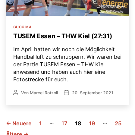
Kategorien
GUCK MA
TUSEM Essen – THW Kiel (27:31)
Im April hatten wir noch die Möglichkeit
Handballluft zu schnuppern. Wir waren bei
der Partie TUSEM Essen – THW Kiel
anwesend und haben auch hier eine
Fotostrecke für euch.
Von
Marcel Rotzoll
20. September 2021
Beitragsautor
Veröffentlichungsdatum
Seitennummerierung
…
…
←
Neuere
1
17
18
19
25
der
Ältere
→