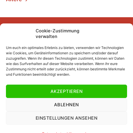
Beiträge
Cookie-Zustimmung
Facebook
Instagram
YouTube
Mastodon
Bluesky
verwalten
Um euch ein optimales Erlebnis zu bieten, verwenden wir Technologien
wie Cookies, um Geräteinformationen zu speichern und/oder darauf
Unser Archiv
zuzugreifen. Wenn ihr diesen Technologien zustimmt, können wir Daten
wie das Surfverhalten auf dieser Website verarbeiten. Wenn ihr eure
Kurze Fuffzehn
Zustimmung nicht erteilt oder zurückzieht, können bestimmte Merkmale
und Funktionen beeinträchtigt werden.
Beiträge 2007/2008 bis 2018/2019
Beiträge vor 2007/2008
AKZEPTIEREN
Datenschutzerklärung
Impressum
ABLEHNEN
EINSTELLUNGEN ANSEHEN
© 2026
Jawattdenn.de
Nach oben
↑