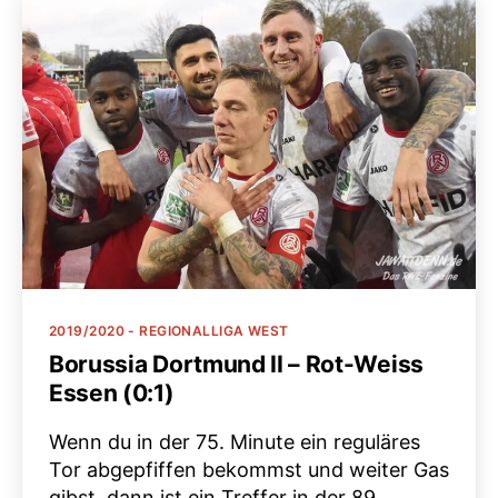
Kategorien
2019/2020 - REGIONALLIGA WEST
Borussia Dortmund II – Rot-Weiss
Essen (0:1)
Wenn du in der 75. Minute ein reguläres
Tor abgepfiffen bekommst und weiter Gas
gibst, dann ist ein Treffer in der 89.