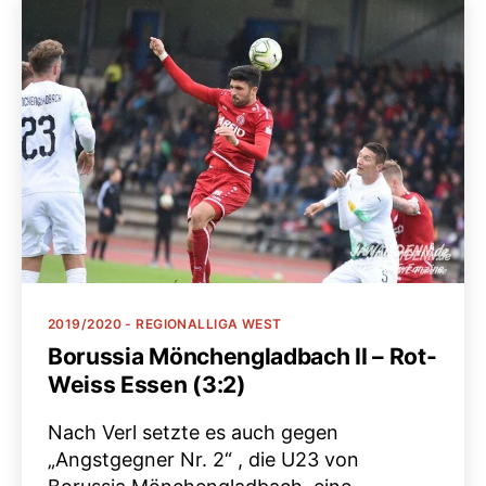
Kategorien
2019/2020 - REGIONALLIGA WEST
Borussia Mönchengladbach II – Rot-
Weiss Essen (3:2)
Nach Verl setzte es auch gegen
„Angstgegner Nr. 2“ , die U23 von