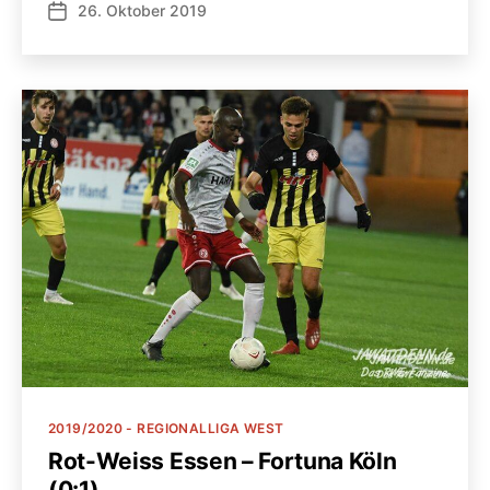
26. Oktober 2019
Veröffentlichungsdatum
Kategorien
2019/2020 - REGIONALLIGA WEST
Rot-Weiss Essen – Fortuna Köln
(0:1)