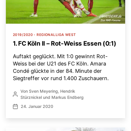
Kategorien
2019/2020 - REGIONALLIGA WEST
1. FC Köln II – Rot-Weiss Essen (0:1)
Auftakt geglückt. Mit 1:0 gewinnt Rot-
Weiss bei der U21 des FC Köln. Amara
Condé glückte in der 84. Minute der
Siegtreffer vor rund 1.400 Zuschauern.
Von
Sven Meyering
,
Hendrik
Beitragsautor
Stürznickel
und
Markus Endberg
24. Januar 2020
Veröffentlichungsdatum