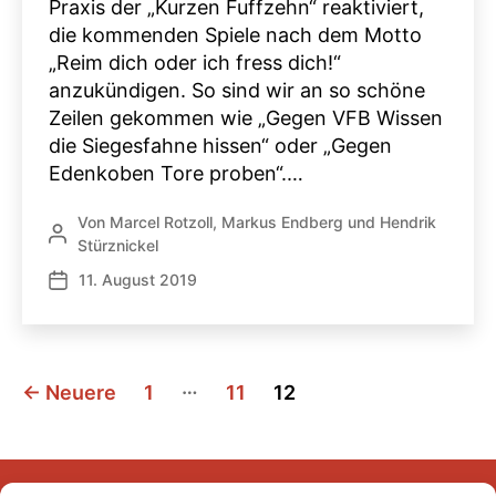
Praxis der „Kurzen Fuffzehn“ reaktiviert,
die kommenden Spiele nach dem Motto
„Reim dich oder ich fress dich!“
anzukündigen. So sind wir an so schöne
Zeilen gekommen wie „Gegen VFB Wissen
die Siegesfahne hissen“ oder „Gegen
Edenkoben Tore proben“.…
Von
Marcel Rotzoll
,
Markus Endberg
und
Hendrik
Beitragsautor
Stürznickel
11. August 2019
Veröffentlichungsdatum
Seitennummerierung
…
←
Neuere
1
11
12
der
Beiträge