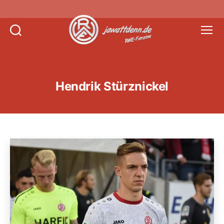
Suchen
Menü
Jawattdenn.de
Hendrik Stürznickel