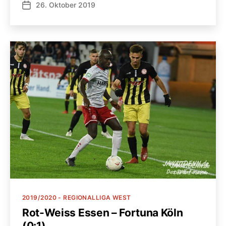
26. Oktober 2019
Veröffentlichungsdatum
Kategorien
2019/2020 - REGIONALLIGA WEST
Rot-Weiss Essen – Fortuna Köln
(0:1)