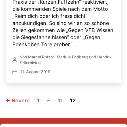
Praxis der „Kurzen Fuffzehn“ reaktiviert,
die kommenden Spiele nach dem Motto
„Reim dich oder ich fress dich!“
anzukündigen. So sind wir an so schöne
Zeilen gekommen wie „Gegen VFB Wissen
die Siegesfahne hissen“ oder „Gegen
Edenkoben Tore proben“.…
Von
Marcel Rotzoll
,
Markus Endberg
und
Hendrik
Beitragsautor
Stürznickel
11. August 2019
Veröffentlichungsdatum
Seitennummerierung
…
←
Neuere
1
11
12
der
Beiträge