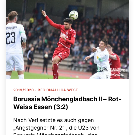
Kategorien
2019/2020 - REGIONALLIGA WEST
Borussia Mönchengladbach II – Rot-
Weiss Essen (3:2)
Nach Verl setzte es auch gegen
„Angstgegner Nr. 2“ , die U23 von