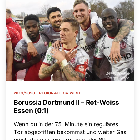
Kategorien
2019/2020 - REGIONALLIGA WEST
Borussia Dortmund II – Rot-Weiss
Essen (0:1)
Wenn du in der 75. Minute ein reguläres
Tor abgepfiffen bekommst und weiter Gas
gibst, dann ist ein Treffer in der 89.