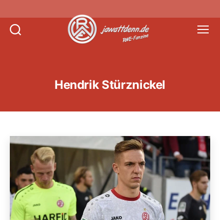
Suchen
Menü
Jawattdenn.de
Hendrik Stürznickel