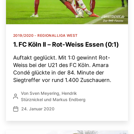
Kategorien
2019/2020 - REGIONALLIGA WEST
1. FC Köln II – Rot-Weiss Essen (0:1)
Auftakt geglückt. Mit 1:0 gewinnt Rot-
Weiss bei der U21 des FC Köln. Amara
Condé glückte in der 84. Minute der
Siegtreffer vor rund 1.400 Zuschauern.
Von
Sven Meyering
,
Hendrik
Beitragsautor
Stürznickel
und
Markus Endberg
24. Januar 2020
Veröffentlichungsdatum