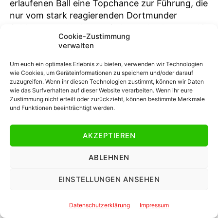
erlaufenen Ball eine Topchance zur Führung, die
nur vom stark reagierenden Dortmunder
Schlussmann Lotka vereitelt werden konnte. 16
Cookie-Zustimmung
Minuten später war Wiegel noch näher dran,
verwalten
aber nach dem Zuspiel von Eisfeld klatschte der
Ball an den Pfosten. Hätte der ständige
Um euch ein optimales Erlebnis zu bieten, verwenden wir Technologien
wie Cookies, um Geräteinformationen zu speichern und/oder darauf
Unruheherd Müsel nach toller Vorarbeit von
zuzugreifen. Wenn ihr diesen Technologien zustimmt, können wir Daten
Götze nicht den Ball kurz vor der Pause
wie das Surfverhalten auf dieser Website verarbeiten. Wenn ihr eure
vertändelt, wäre dies die dritte Topchance in
Zustimmung nicht erteilt oder zurückzieht, können bestimmte Merkmale
und Funktionen beeinträchtigt werden.
Hälfte eins gewesen. Nach dem Halbzeittee, der
in der Essener Kabine sehr gut geschmeckt
AKZEPTIEREN
haben muss, konnte sich die Mannschaft
endlich belohnen: Eisfeld netzte in der 51.
ABLEHNEN
Minute traumhaft in das Kreuzeck ein und
Rother konnte die geniale Vorlage von
EINSTELLUNGEN ANSEHEN
Engelmann zum 2:0 in der 85. Minute per Kopf
verwerten. Zuvor hätte schon der nimmermüde
Datenschutzerklärung
Impressum
Müsel erhöhen können, aber der traf nur den