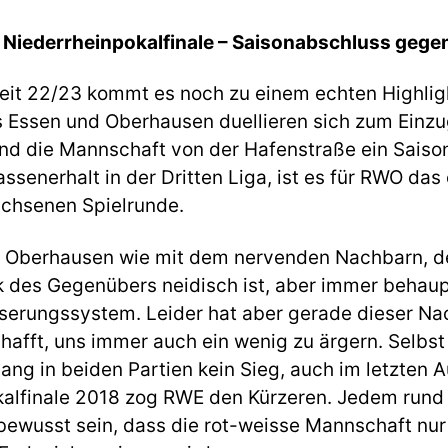
m
Niederrheinpokalf
inale –
Saisonabschluss gege
eit 22/23 kommt es noch zu einem echten Highligh
 Essen und Oberhausen duellieren sich zum Einzu
d die Mannschaft von der Hafenstraße ein Saisonz
ssenerhalt in der Dritten Liga, ist es für RWO das
chsenen Spielrunde.
it Oberhausen wie mit dem nervenden Nachbarn, 
 des Gegenübers neidisch ist, aber immer behaupt
erungssystem. Leider hat aber gerade dieser Nac
hafft, uns immer auch ein wenig zu ärgern. Selbst 
ang in beiden Partien kein Sieg, auch im letzten 
alfinale 2018 zog RWE den Kürzeren. Jedem rund
bewusst sein, dass die rot-weisse Mannschaft nur 