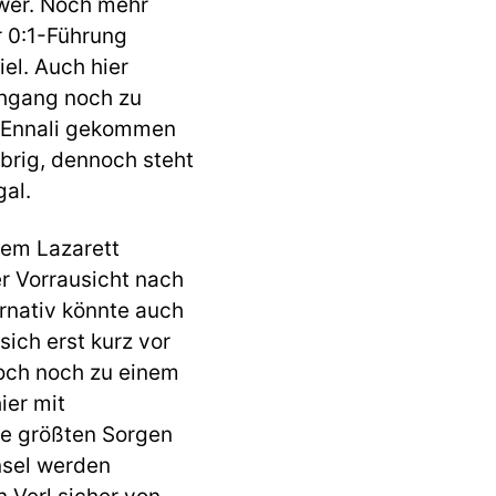
hwer. Noch mehr
 0:1-Führung
iel. Auch hier
chgang noch zu
 Ennali gekommen
übrig, dennoch steht
gal.
dem Lazarett
er Vorrausicht nach
ernativ könnte auch
sich erst kurz vor
doch noch zu einem
ier mit
Die größten Sorgen
nsel werden