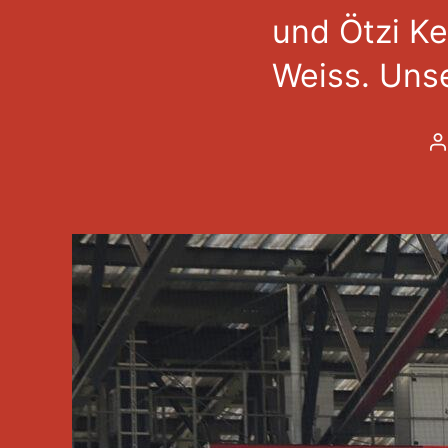
und Ötzi Kef
Weiss. Unser
B