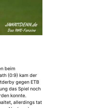
en beim
rath (0:9) kam der
adtderby gegen ETB
ung das Spiel noch
rden konnte.
tet, allerdings tat