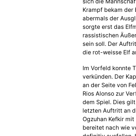
sich die Mannschaf
Krampf bekam der E
abermals der Ausgle
sorgte erst das El
rassistischen Äuß
sein soll. Der Auft
die rot-weisse Elf 
Im Vorfeld konnte 
verkünden. Der Kapi
an der Seite von Fe
Rios Alonso zur Ver
dem Spiel. Dies gil
letzten Auftritt an
Ogzuhan Kefkir mit 
bereitet nach wie v