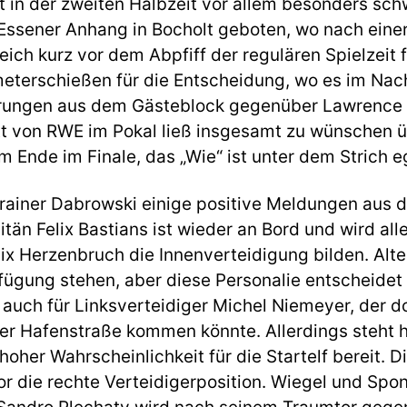
t in der zweiten Halbzeit vor allem besonders sc
ssener Anhang in Bocholt geboten, wo nach einer
ich kurz vor dem Abpfiff der regulären Spielzeit f
fmeterschießen für die Entscheidung, wo es im Na
erungen aus dem Gästeblock gegenüber Lawrence
ritt von RWE im Pokal ließ insgesamt zu wünschen 
am Ende im Finale, das „Wie“ ist unter dem Strich e
Trainer Dabrowski einige positive Meldungen aus 
tän Felix Bastians ist wieder an Bord und wird all
lix Herzenbruch die Innenverteidigung bilden. Alt
fügung stehen, aber diese Personalie entscheidet 
t auch für Linksverteidiger Michel Niemeyer, der 
 der Hafenstraße kommen könnte. Allerdings steht h
hoher Wahrscheinlichkeit für die Startelf bereit. 
or die rechte Verteidigerposition. Wiegel und Spo