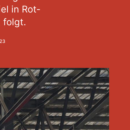
el in Rot-
 folgt.
023
chungsdatum