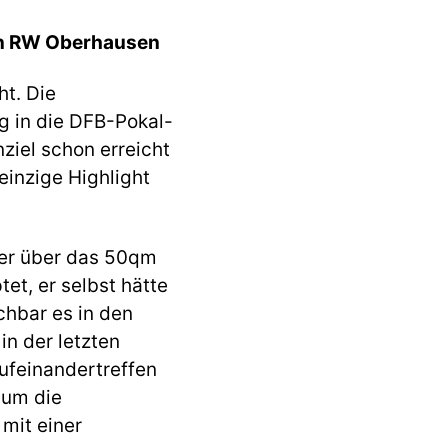
n RW Oberhausen
t. Die
g in die DFB-Pokal-
iel schon erreicht
 einzige Highlight
der über das 50qm
et, er selbst hätte
hbar es in den
in der letzten
Aufeinandertreffen
 um die
mit einer