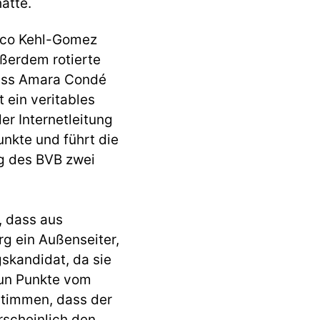
atte.
arco Kehl-Gomez
ußerdem rotierte
Dass Amara Condé
 ein veritables
r Internetleitung
unkte und führt die
ng des BVB zwei
, dass aus
g ein Außenseiter,
skandidat, da sie
eun Punkte vom
stimmen, dass der
rscheinlich den