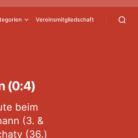
tegorien
Vereinsmitgliedschaft
Suchen
 (0:4)
ute beim
ann (3. &
chaty (36.)