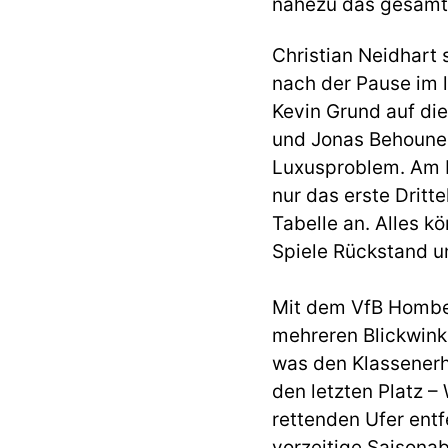
nahezu das gesamte 
Christian Neidhart
nach der Pause im l
Kevin Grund auf di
und Jonas Behounek
Luxusproblem. Am E
nur das erste Dritt
Tabelle an. Alles k
Spiele Rückstand u
Mit dem VfB Homber
mehreren Blickwink
was den Klassenerh
den letzten Platz 
rettenden Ufer ent
vorzeitige Saisona