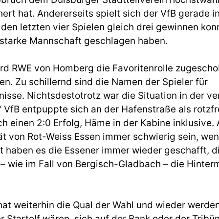
ert hat. Andererseits spielt sich der VfB gerade i
en letzten vier Spielen gleich drei gewinnen kon
hr starke Mannschaft geschlagen haben.
wird RWE von Homberg die Favoritenrolle zugesc
. Zu schillernd sind die Namen der Spieler für
nisse. Nichtsdestotrotz war die Situation in der 
e“ VfB entpuppte sich an der Hafenstraße als rotzf
ch einen 2:0 Erfolg, Häme in der Kabine inklusive
tät von Rot-Weiss Essen immer schwierig sein, we
zt haben es die Essener immer wieder geschafft, d
– wie im Fall von Bergisch-Gladbach – die Hinte
.
hat weiterhin die Qual der Wahl und wieder werden 
er Startelf wären, sich auf der Bank oder der Tribü