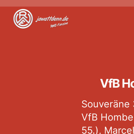
Jawattdenn.de
VfB H
Souveräne 
VfB Homber
55.), Marce