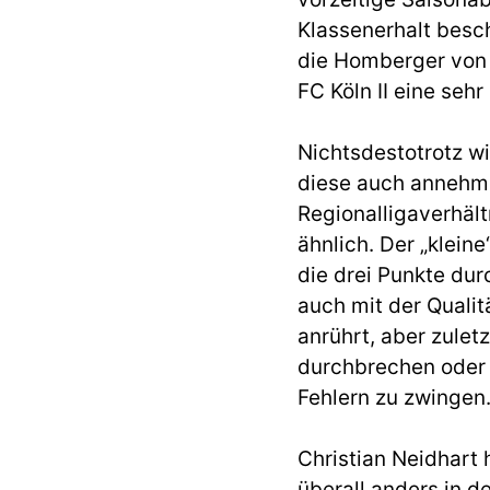
Klassenerhalt besch
die Homberger von d
FC Köln II eine se
Nichtsdestotrotz 
diese auch annehmen
Regionalligaverhält
ähnlich. Der „klein
die drei Punkte dur
auch mit der Quali
anrührt, aber zulet
durchbrechen oder 
Fehlern zu zwingen
Christian Neidhart 
überall anders in d