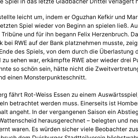
Spiel in das letzte Gladbacher Drittel verlagert h
 stellte leicht um, indem er Oguzhan Kefkir und M
etzten Spiel wieder von Beginn an spielen ließ. A
e Tribüne und für ihn begann Felix Herzenbruch. 
 bei RWE auf der Bank platznehmen musste, zeigt
nde des Spiels, von dem durch die Überlastung de
el zu sehen war, erkämpfte RWE aber wieder drei P
önnte so schön sein, hätte nicht die Zweitvertretu
nd einen Monsterpunkteschnitt.
g fährt Rot-Weiss Essen zu einem Auswärtsspiel
eln betrachtet werden muss. Einerseits ist Homber
alt angeht. In der vergangenen Saison ein Abstieg
– Wattenscheid herausgerechnet – belegten und n
fernt waren. Es würden sicher viele Beobachter zu
bbruch dem Duisburger Stadtteilverein höchstwah