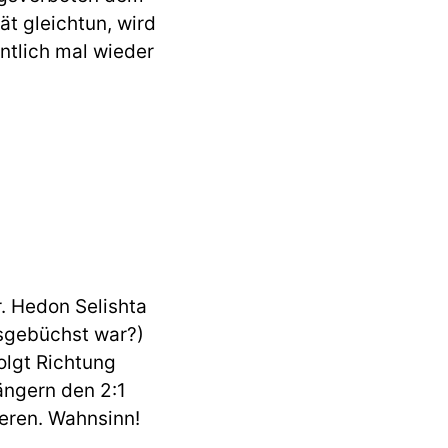
t gleichtun, wird
ntlich mal wieder
. Hedon Selishta
usgebüchst war?)
olgt Richtung
ängern den 2:1
ieren. Wahnsinn!