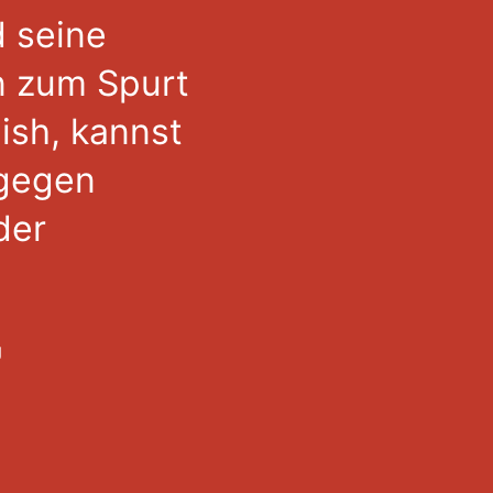
d seine
en zum Spurt
ish, kannst
 gegen
der
g