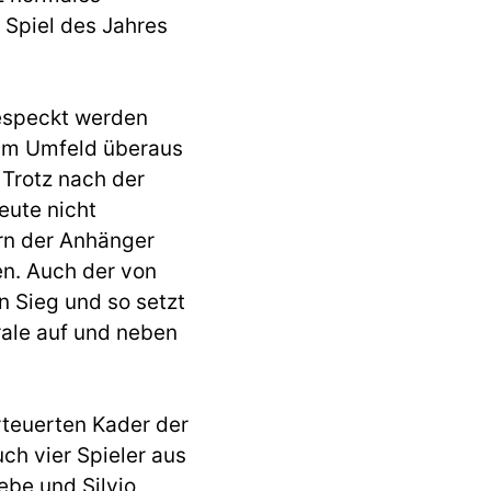
 Spiel des Jahres
especkt werden
 im Umfeld überaus
Trotz nach der
eute nicht
orn der Anhänger
en. Auch der von
n Sieg und so setzt
rale auf und neben
rteuerten Kader der
ch vier Spieler aus
ebe und Silvio