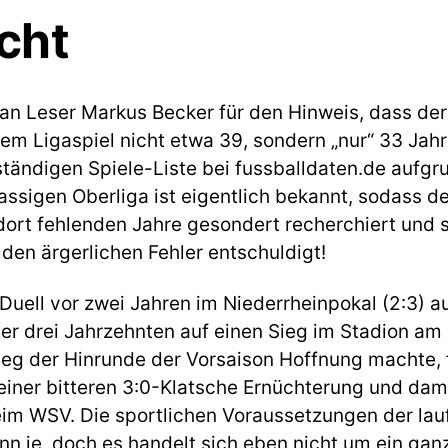
cht
n Leser Markus Becker für den Hinweis, dass der 
em Ligaspiel nicht etwa 39, sondern „nur“ 33 Jah
tändigen Spiele-Liste bei fussballdaten.de aufgr
assigen Oberliga ist eigentlich bekannt, sodass de
dort fehlenden Jahre gesondert recherchiert und s
r den ärgerlichen Fehler entschuldigt!
uell vor zwei Jahren im Niederrheinpokal (2:3) au
ber drei Jahrzehnten auf einen Sieg im Stadion a
ieg der Hinrunde der Vorsaison Hoffnung machte, f
einer bitteren 3:0-Klatsche Ernüchterung und dami
eim WSV. Die sportlichen Voraussetzungen der la
nn je, doch es handelt sich eben nicht um ein gan