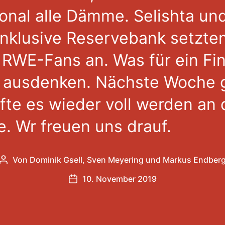
onal alle Dämme. Selishta un
 inklusive Reservebank setzt
 RWE-Fans an. Was für ein Fin
ht ausdenken. Nächste Woche
te es wieder voll werden an 
. Wr freuen uns drauf.
Von
Dominik Gsell
,
Sven Meyering
und
Markus Endber
Beitragsautor
10. November 2019
Veröffentlichungsdatum