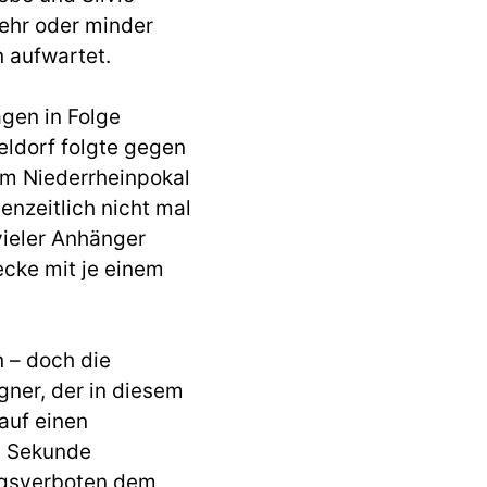
ehr oder minder
 aufwartet.
agen in Folge
eldorf folgte gegen
 Im Niederrheinpokal
nzeitlich nicht mal
vieler Anhänger
cke mit je einem
 – doch die
gner, der in diesem
auf einen
n Sekunde
ngsverboten dem