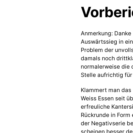
Vorberi
Anmerkung: Danke a
Auswärtssieg in ein
Problem der unvolls
damals noch drittkl
normalerweise die 
Stelle aufrichtig fü
Klammert man das D
Weiss Essen seit ü
erfreuliche Kanters
Rückrunde in Form 
der Negativserie b
scheinen besser de