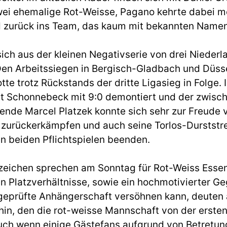
ei ehemalige Rot-Weisse, Pagano kehrte dabei m
 zurück ins Team, das kaum mit bekannten Namen
ch aus der kleinen Negativserie von drei Niederl
Den Arbeitssiegen in Bergisch-Gladbach und Düss
tte trotz Rückstands der dritte Ligasieg in Folge.
st Schonnebeck mit 9:0 demontiert und der zwische
ende Marcel Platzek konnte sich sehr zur Freude 
zurückerkämpfen und auch seine Torlos-Durststre
ten beiden Pflichtspielen beenden.
rzeichen sprechen am Sonntag für Rot-Weiss Essen
 Platzverhältnisse, sowie ein hochmotivierter Ge
idgeprüfte Anhängerschaft versöhnen kann, deuten 
in, den die rot-weisse Mannschaft von der erste
ch wenn einige Gästefans aufgrund von Betretu