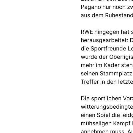
Pagano nur noch zw
aus dem Ruhestand
RWE hingegen hat si
herausgearbeitet: 
die Sportfreunde Lo
wurde der Oberligi
mehr im Kader steh
seinen Stammplatz 
Treffer in den letz
Die sportlichen Vo
witterungsbedingten
einen Spiel die le
mühseligen Kampf h
annehmen muss. Au