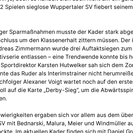
 12 Spielen sieglose Wuppertaler SV fiebert seinem
ger Sparmaßnahmen musste der Kader stark abg
Schluss um den Klassenerhalt zittern müssen. Der
ndreas Zimmermann wurde drei Auftaktsiegen zum 
ivserie entlassen – eine Trendwende konnte bis h
. Sportdirektor Karsten Hutwelker sah sich dem Z
te das Ruder als Interimstrainer nicht herumreiß
hfolger Alexaner Voigt wartet noch auf den erste
ll auf die Karte „Derby-Sieg“, um die Abwärtsspi
en.
hwierigkeiten ergaben sich vor allem aus dem übe
SV mit Bednarski, Malura, Meier und Windmüller au
ckte. Im aktuellen Kader finden sich mit Daniel Gr