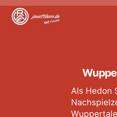
Jawattdenn.de
Wuppert
Als Hedon S
Nachspielze
Wuppertaler