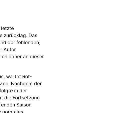
letzte
re zurücklag. Das
und der fehlenden,
r Autor
ich daher an dieser
s, wartet Rot-
m Zoo. Nachdem der
olgte in der
t die Fortsetzung
ufenden Saison
z normales