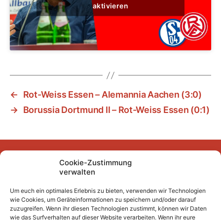
aktivieren
←
Rot-Weiss Essen – Alemannia Aachen (3:0)
→
Borussia Dortmund II – Rot-Weiss Essen (0:1)
Cookie-Zustimmung
Facebook
Instagram
YouTube
Mastodon
Bluesky
verwalten
Um euch ein optimales Erlebnis zu bieten, verwenden wir Technologien
wie Cookies, um Geräteinformationen zu speichern und/oder darauf
Unser Archiv
zuzugreifen. Wenn ihr diesen Technologien zustimmt, können wir Daten
wie das Surfverhalten auf dieser Website verarbeiten. Wenn ihr eure