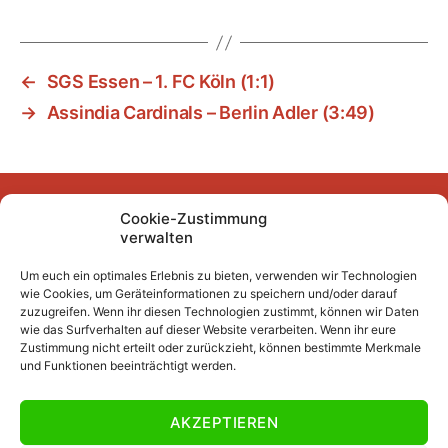
←
SGS Essen – 1. FC Köln (1:1)
→
Assindia Cardinals – Berlin Adler (3:49)
Cookie-Zustimmung
Facebook
Instagram
YouTube
Mastodon
Bluesky
verwalten
Um euch ein optimales Erlebnis zu bieten, verwenden wir Technologien
wie Cookies, um Geräteinformationen zu speichern und/oder darauf
Unser Archiv
zuzugreifen. Wenn ihr diesen Technologien zustimmt, können wir Daten
wie das Surfverhalten auf dieser Website verarbeiten. Wenn ihr eure
Kurze Fuffzehn
Zustimmung nicht erteilt oder zurückzieht, können bestimmte Merkmale
und Funktionen beeinträchtigt werden.
Beiträge 2007/2008 bis 2018/2019
Beiträge vor 2007/2008
AKZEPTIEREN
Datenschutzerklärung