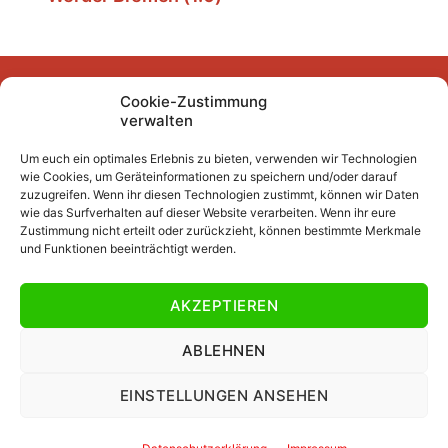
Cookie-Zustimmung
Facebook
Instagram
YouTube
Mastodon
Bluesky
verwalten
Um euch ein optimales Erlebnis zu bieten, verwenden wir Technologien
wie Cookies, um Geräteinformationen zu speichern und/oder darauf
Unser Archiv
zuzugreifen. Wenn ihr diesen Technologien zustimmt, können wir Daten
wie das Surfverhalten auf dieser Website verarbeiten. Wenn ihr eure
Kurze Fuffzehn
Zustimmung nicht erteilt oder zurückzieht, können bestimmte Merkmale
und Funktionen beeinträchtigt werden.
Beiträge 2007/2008 bis 2018/2019
Beiträge vor 2007/2008
AKZEPTIEREN
Datenschutzerklärung
Impressum
ABLEHNEN
EINSTELLUNGEN ANSEHEN
© 2026
Jawattdenn.de
Nach oben
↑