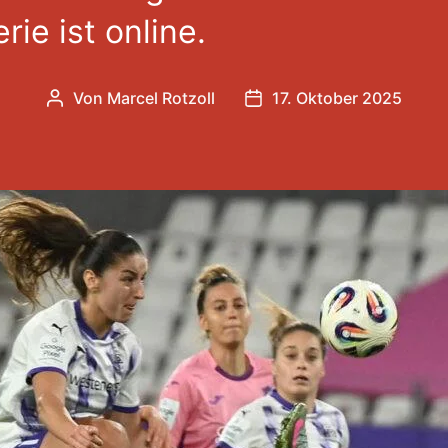
rie ist online.
Von
Marcel Rotzoll
17. Oktober 2025
Beitragsautor
Veröffentlichungsdatum