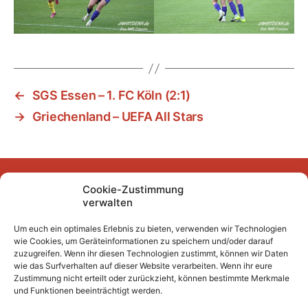
←
SGS Essen – 1. FC Köln (2:1)
→
Griechenland – UEFA All Stars
Cookie-Zustimmung
Facebook
Instagram
YouTube
Mastodon
Bluesky
verwalten
Um euch ein optimales Erlebnis zu bieten, verwenden wir Technologien
wie Cookies, um Geräteinformationen zu speichern und/oder darauf
Unser Archiv
zuzugreifen. Wenn ihr diesen Technologien zustimmt, können wir Daten
wie das Surfverhalten auf dieser Website verarbeiten. Wenn ihr eure
Kurze Fuffzehn
Zustimmung nicht erteilt oder zurückzieht, können bestimmte Merkmale
und Funktionen beeinträchtigt werden.
Beiträge 2007/2008 bis 2018/2019