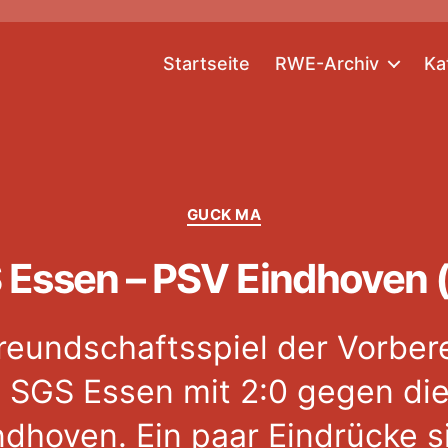
Startseite
RWE-Archiv
Ka
Kategorien
GUCK MA
 Essen – PSV Eindhoven (
reundschaftsspiel der Vorber
 SGS Essen mit 2:0 gegen di
dhoven. Ein paar Eindrücke si