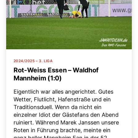
Kategorien
2024/2025 – 3. LIGA
Rot-Weiss Essen – Waldhof
Mannheim (1:0)
Eigentlich war alles angerichtet. Gutes
Wetter, Flutlicht, Hafenstraße und ein
Traditionsduell. Wenn da nicht ein
einzelner Idiot der Gästefans den Abend
ruiniert. Während Marek Janssen unsere
Roten in Führung brachte, meinte ein
ganz heller Mannheim Fan in der 52.