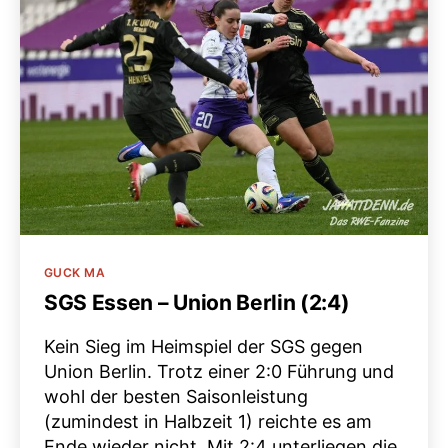
Kategorien
GUCK MA
SGS Essen – Union Berlin (2:4)
Kein Sieg im Heimspiel der SGS gegen
Union Berlin. Trotz einer 2:0 Führung und
wohl der besten Saisonleistung
(zumindest in Halbzeit 1) reichte es am
Ende wieder nicht. Mit 2:4 unterliegen die