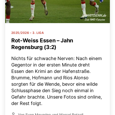
Kategorien
2025/2026 – 3. LIGA
Rot-Weiss Essen – Jahn
Regensburg (3:2)
Nichts für schwache Nerven: Nach einem
Gegentor in der ersten Minute dreht
Essen den Krimi an der Hafenstraße.
Brumme, Hofmann und Rios Alonso
sorgten für die Wende, bevor eine wilde
Schlussphase den Sieg noch einmal in
Gefahr brachte. Unsere Fotos sind online,
der Rest folgt.
Von
Sven Meyering
und
Marcel Rotzoll
Beitragsautor