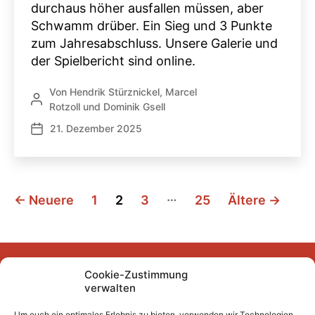
durchaus höher ausfallen müssen, aber
Schwamm drüber. Ein Sieg und 3 Punkte
zum Jahresabschluss. Unsere Galerie und
der Spielbericht sind online.
Von
Hendrik Stürznickel
,
Marcel
Beitragsautor
Rotzoll
und
Dominik Gsell
21. Dezember 2025
Veröffentlichungsdatum
Seitennummerierung
…
←
Neuere
1
2
3
25
Ältere
→
der
Beiträge
Cookie-Zustimmung
Facebook
Instagram
YouTube
Mastodon
Bluesky
verwalten
Um euch ein optimales Erlebnis zu bieten, verwenden wir Technologien