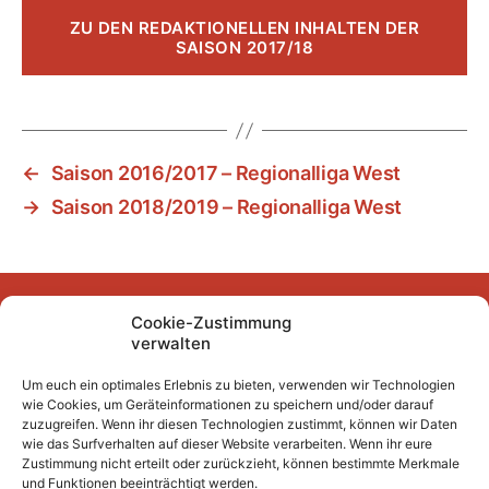
ZU DEN REDAKTIONELLEN INHALTEN DER
SAISON 2017/18
←
Saison 2016/2017 – Regionalliga West
→
Saison 2018/2019 – Regionalliga West
Cookie-Zustimmung
Facebook
Instagram
YouTube
Mastodon
Bluesky
verwalten
Um euch ein optimales Erlebnis zu bieten, verwenden wir Technologien
wie Cookies, um Geräteinformationen zu speichern und/oder darauf
Unser Archiv
zuzugreifen. Wenn ihr diesen Technologien zustimmt, können wir Daten
wie das Surfverhalten auf dieser Website verarbeiten. Wenn ihr eure
Kurze Fuffzehn
Zustimmung nicht erteilt oder zurückzieht, können bestimmte Merkmale
und Funktionen beeinträchtigt werden.
Beiträge 2007/2008 bis 2018/2019