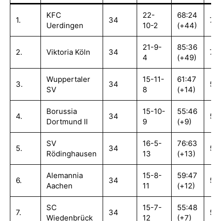
KFC
22-
68:24
1.
34
76
Uerdingen
10-2
(+44)
21-9-
85:36
2.
Viktoria Köln
34
72
4
(+49)
Wuppertaler
15-11-
61:47
3.
34
56
SV
8
(+14)
Borussia
15-10-
55:46
4.
34
55
Dortmund II
9
(+9)
SV
16-5-
76:63
5.
34
53
Rödinghausen
13
(+13)
Alemannia
15-8-
59:47
6.
34
53
Aachen
11
(+12)
SC
15-7-
55:48
7.
34
52
Wiedenbrück
12
(+7)