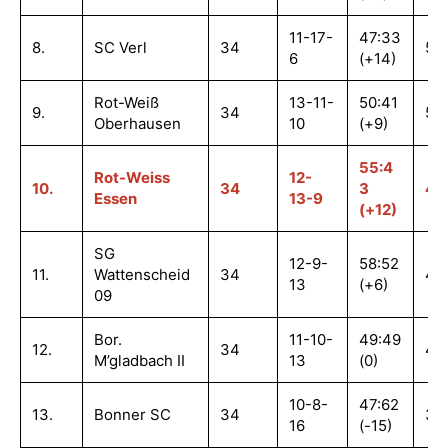
11-17-
47:33
8.
SC Verl
34
50
6
(+14)
Rot-Weiß
13-11-
50:41
9.
34
50
Oberhausen
10
(+9)
55:4
Rot-Weiss
12-
10.
34
3
49
Essen
13-9
(+12)
SG
12-9-
58:52
11.
Wattenscheid
34
45
13
(+6)
09
Bor.
11-10-
49:49
12.
34
43
M’gladbach II
13
(0)
10-8-
47:62
13.
Bonner SC
34
38
16
(-15)