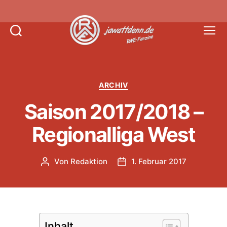
Suchen
Menü
Jawattdenn.de
Kategorien
ARCHIV
Saison 2017/2018 –
Regionalliga West
Von
Redaktion
1. Februar 2017
Beitragsautor
Veröffentlichungsdatum
Inhalt