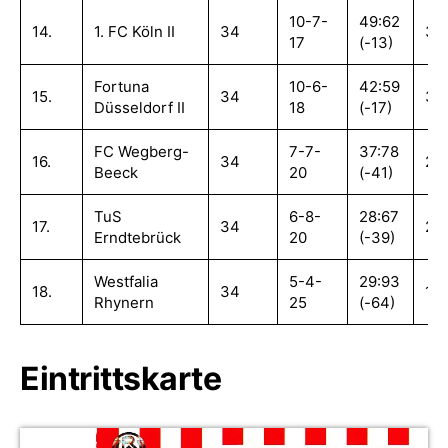
10-7-
49:62
14.
1. FC Köln II
34
37
17
(-13)
Fortuna
10-6-
42:59
15.
34
36
Düsseldorf II
18
(-17)
FC Wegberg-
7-7-
37:78
16.
34
28
Beeck
20
(-41)
TuS
6-8-
28:67
17.
34
26
Erndtebrück
20
(-39)
Westfalia
5-4-
29:93
18.
34
19
Rhynern
25
(-64)
Eintrittskarte