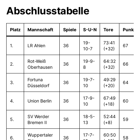
Abschlusstabelle
Platz
Mannschaft
Spiele
S-U-N
Tore
Punkte
19-
73:41
1.
LR Ahlen
36
67
10-7
(+32)
Rot-Weiß
19-9-
64:32
2.
36
66
Oberhausen
8
(+32)
Fortuna
19-7-
49:29
3.
36
64
Düsseldorf
10
(+20)
17-9-
67:49
4.
Union Berlin
36
60
10
(+18)
SV Werder
18-5-
52:44
5.
36
59
Bremen II
13
(+8)
Wuppertaler
17-7-
60:50
6.
36
58