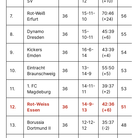
SV
12
(+10)
Rot-Weiß
15-11-
70:46
7.
36
56
Erfurt
10
(+24)
Dynamo
15-
45:39
8.
36
55
Dresden
10-11
(+6)
Kickers
16-6-
43:39
9.
36
54
Emden
14
(+4)
Eintracht
13-
55:50
10.
36
53
Braunschweig
14-9
(+5)
1. FC
14-11-
39:37
11.
36
53
Magdeburg
11
(+2)
Rot-Weiss
14-9-
42:36
12.
36
51
Essen
13
(+6)
Borussia
12-12-
35:37
13.
36
48
Dortmund II
12
(-2)