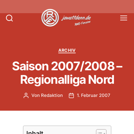
Suchen
Menü
Jawattdenn.de
Kategorien
ARCHIV
Saison 2007/2008 –
Regionalliga Nord
Von
Redaktion
1. Februar 2007
Beitragsautor
Veröffentlichungsdatum
Inhalt