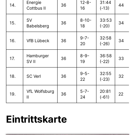
Energie
12-8-
31:44
14.
36
44
Cottbus II
16
(-13)
SV
8-10-
33:53
15.
36
34
Babelsberg
18
(-20)
9-7-
32:58
16.
VfB Lübeck
36
34
20
(-26)
Hamburger
8-9-
36:58
17.
36
33
SV II
19
(-22)
9-5-
32:55
18.
SC Verl
36
32
22
(-23)
VfL Wolfsburg
5-7-
20:81
19.
36
22
II
24
(-61)
Eintrittskarte