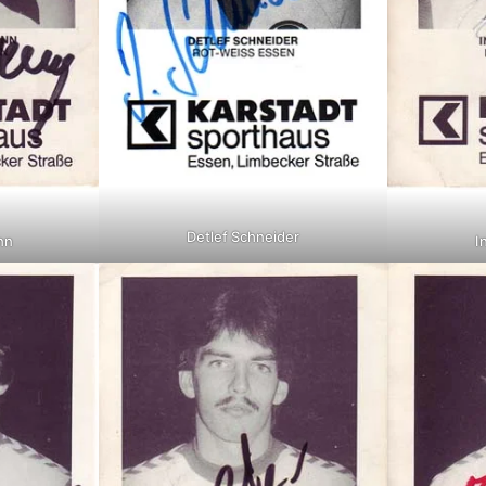
Detlef Schneider
nn
I