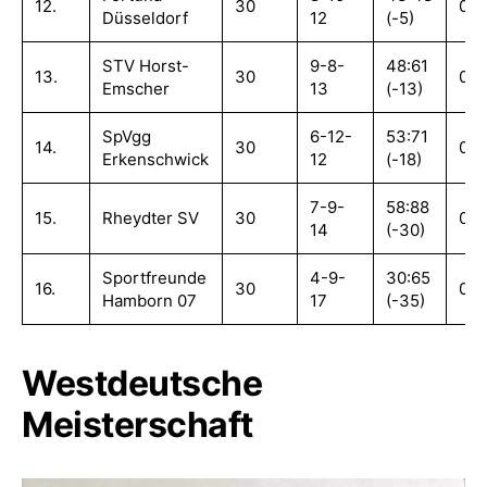
12.
30
0,9
Düsseldorf
12
(-5)
STV Horst-
9-8-
48:61
13.
30
0,7
Emscher
13
(-13)
SpVgg
6-12-
53:71
14.
30
0,7
Erkenschwick
12
(-18)
7-9-
58:88
15.
Rheydter SV
30
0,6
14
(-30)
Sportfreunde
4-9-
30:65
16.
30
0,4
Hamborn 07
17
(-35)
Westdeutsche
Meisterschaft