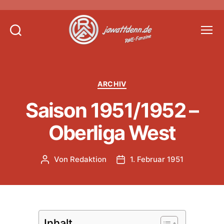
Suchen
Menü
Jawattdenn.de
Kategorien
ARCHIV
Saison 1951/1952 –
Oberliga West
Von
Redaktion
1. Februar 1951
Beitragsautor
Veröffentlichungsdatum
Inhalt