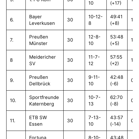
10
(+17)
Bayer
10-12-
49:41
6.
30
1,2
Leverkusen
8
(+8)
Preußen
12-8-
53:48
7.
30
1,10
Münster
10
(+5)
Meidericher
11-7-
57:55
8
30
1,0
SV
12
(+2)
Preußen
9-11-
42:48
9.
30
0,8
Dellbrück
10
(-6)
Sportfreunde
10-7-
62:70
10.
30
0,8
Katernberg
13
(-8)
ETB SW
7-13-
43:57
11.
30
0,7
Essen
10
(-14)
Fortuna
8-10-
43:48