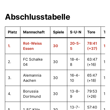
Abschlusstabelle
Platz
Mannschaft
Spiele
S-U-N
Tore
TQ
Rot-Weiss
20-5-
78:41
1.
30
1,9
Essen
5
(+37)
FC Schalke
18-4-
63:47
2.
30
1,3
04
8
(+16)
Alemannia
16-4-
65:47
3.
30
1,3
Aachen
10
(+18)
Borussia
13-8-
79:53
4.
30
1,4
Dortmund
9
(+26)
13-7-
57:40
5.
1. FC Köln
30
1,4