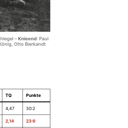
hlegel –
Knieend
: Paul
König, Otto Bierkandt
TQ
Punkte
4,47
30:2
2,14
23:9