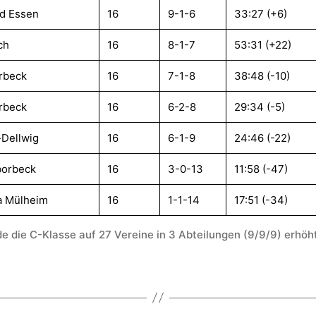
nd Essen
16
9-1-6
33:27 (+6)
ch
16
8-1-7
53:31 (+22)
rbeck
16
7-1-8
38:48 (-10)
rbeck
16
6-2-8
29:34 (-5)
-Dellwig
16
6-1-9
24:46 (-22)
orbeck
16
3-0-13
11:58 (-47)
a Mülheim
16
1-1-14
17:51 (-34)
e die C-Klasse auf 27 Vereine in 3 Abteilungen (9/9/9) erhöht