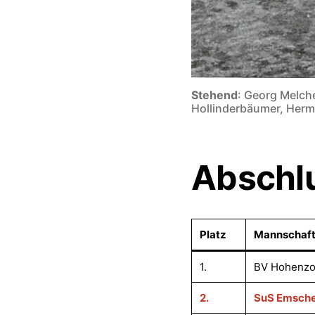
Stehend
: Georg Melch
Hollinderbäumer, Her
Abschlu
Platz
Mannschaf
1.
BV Hohenzo
2.
SuS Emsch