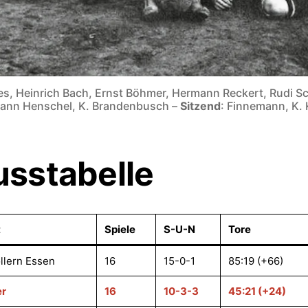
es, Heinrich Bach, Ernst Böhmer, Hermann Reckert, Rudi Sc
mann Henschel, K. Brandenbusch –
Sitzend
: Finnemann, K. 
sstabelle
t
Spiele
S-U-N
Tore
llern Essen
16
15-0-1
85:19 (+66)
er
16
10-3-3
45:21 (+24)