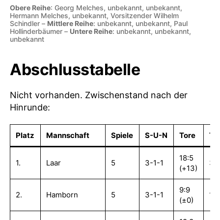
Obere Reihe
: Georg Melches, unbekannt, unbekannt,
Hermann Melches, unbekannt, Vorsitzender Wilhelm
Schindler –
Mittlere Reihe
: unbekannt, unbekannt, Paul
Hollinderbäumer –
Untere Reihe
: unbekannt, unbekannt,
unbekannt
Abschlusstabelle
Nicht vorhanden. Zwischenstand nach der
Hinrunde:
Platz
Mannschaft
Spiele
S-U-N
Tore
T
18:5
1.
Laar
5
3-1-1
3,
(+13)
9:9
2.
Hamborn
5
3-1-1
1,0
(±0)