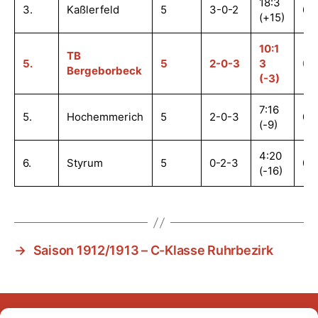
18:3
3.
Kaßlerfeld
5
3-0-2
6,
(+15)
10:1
TB
5.
5
2-0-3
3
0,
Bergeborbeck
(-3)
7:16
5.
Hochemmerich
5
2-0-3
0,
(-9)
4:20
6.
Styrum
5
0-2-3
0,
(-16)
→
Saison 1912/1913 – C-Klasse Ruhrbezirk