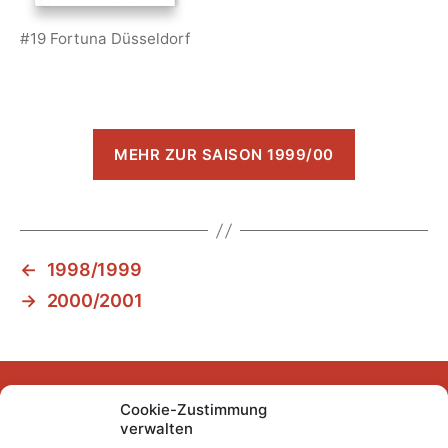
#19 Fortuna Düsseldorf
MEHR ZUR SAISON 1999/00
←
1998/1999
→
2000/2001
Cookie-Zustimmung
Facebook
Instagram
YouTube
Mastodon
Bluesky
verwalten