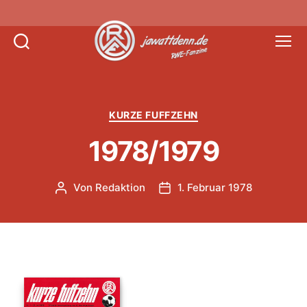
Suchen
Menü
Jawattdenn.de
Kategorien
KURZE FUFFZEHN
1978/1979
Von
Redaktion
1. Februar 1978
Beitragsautor
Veröffentlichungsdatum