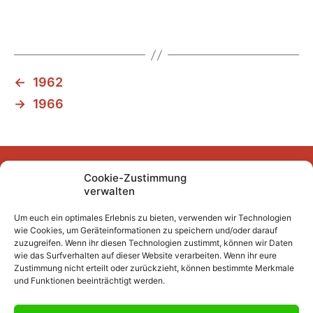
←
1962
→
1966
Cookie-Zustimmung
Facebook
Instagram
YouTube
Mastodon
Bluesky
verwalten
Um euch ein optimales Erlebnis zu bieten, verwenden wir Technologien
wie Cookies, um Geräteinformationen zu speichern und/oder darauf
Unser Archiv
zuzugreifen. Wenn ihr diesen Technologien zustimmt, können wir Daten
wie das Surfverhalten auf dieser Website verarbeiten. Wenn ihr eure
Kurze Fuffzehn
Zustimmung nicht erteilt oder zurückzieht, können bestimmte Merkmale
und Funktionen beeinträchtigt werden.
Beiträge 2007/2008 bis 2018/2019
Beiträge vor 2007/2008