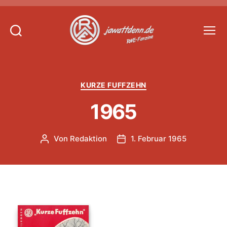
Suchen
Menü
Jawattdenn.de
Kategorien
KURZE FUFFZEHN
1965
Von
Redaktion
1. Februar 1965
Beitragsautor
Veröffentlichungsdatum