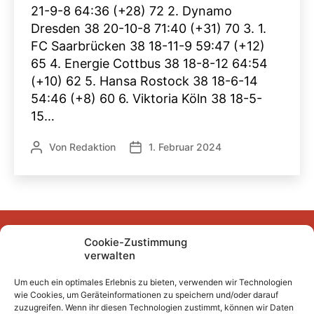
21-9-8 64:36 (+28) 72 2. Dynamo
Dresden 38 20-10-8 71:40 (+31) 70 3. 1.
FC Saarbrücken 38 18-11-9 59:47 (+12)
65 4. Energie Cottbus 38 18-8-12 64:54
(+10) 62 5. Hansa Rostock 38 18-6-14
54:46 (+8) 60 6. Viktoria Köln 38 18-5-
15…
Von
Redaktion
1. Februar 2024
Beitragsautor
Veröffentlichungsdatum
Cookie-Zustimmung
Facebook
Instagram
YouTube
Mastodon
Bluesky
verwalten
Um euch ein optimales Erlebnis zu bieten, verwenden wir Technologien
wie Cookies, um Geräteinformationen zu speichern und/oder darauf
Unser Archiv
zuzugreifen. Wenn ihr diesen Technologien zustimmt, können wir Daten