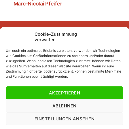
Marc-Nicolai Pfeifer
Cookie-Zustimmung
Facebook
Instagram
YouTube
Mastodon
Bluesky
verwalten
Um euch ein optimales Erlebnis zu bieten, verwenden wir Technologien
wie Cookies, um Geräteinformationen zu speichern und/oder darauf
Unser Archiv
zuzugreifen. Wenn ihr diesen Technologien zustimmt, können wir Daten
wie das Surfverhalten auf dieser Website verarbeiten. Wenn ihr eure
Kurze Fuffzehn
Zustimmung nicht erteilt oder zurückzieht, können bestimmte Merkmale
und Funktionen beeinträchtigt werden.
Beiträge 2007/2008 bis 2018/2019
Beiträge vor 2007/2008
AKZEPTIEREN
Datenschutzerklärung
Impressum
ABLEHNEN
EINSTELLUNGEN ANSEHEN