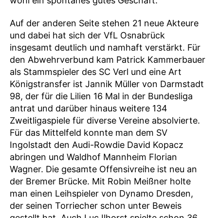
wohl ein spontanes gutes Geschäft.
Auf der anderen Seite stehen 21 neue Akteure
und dabei hat sich der VfL Osnabrück
insgesamt deutlich und namhaft verstärkt. Für
den Abwehrverbund kam Patrick Kammerbauer
als Stammspieler des SC Verl und eine Art
Königstransfer ist Jannik Müller von Darmstadt
98, der für die Lilien 16 Mal in der Bundesliga
antrat und darüber hinaus weitere 134
Zweitligaspiele für diverse Vereine absolvierte.
Für das Mittelfeld konnte man dem SV
Ingolstadt den Audi-Rowdie David Kopacz
abringen und Waldhof Mannheim Florian
Wagner. Die gesamte Offensivreihe ist neu an
der Bremer Brücke. Mit Robin Meißner holte
man einen Leihspieler von Dynamo Dresden,
der seinen Torriecher schon unter Beweis
gestellt hat. Auch Luc Ilhorst spielte schon 36