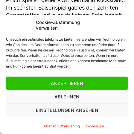
Pflichtspielen geriet RWE viermal in Rückstand.
Im sechsten Saisonspiel gab es den zehnten
Gegentreffer und in noch keinem Spiel behielt
Cookie-Zustimmung
RWE die weiße Weste.
verwalten
Bedenkt man zudem, dass RWE sich trotz
Um euch ein optimales Erlebnis zu bieten, verwenden wir Technologien
eigener Führung gegen 1860 München und
wie Cookies, um Geräteinformationen zu speichern und/oder darauf
zuzugreifen. Wenn ihr diesen Technologien zustimmt, können wir Daten
Havelse jeweils den finalen, sowie gegen Wehen
wie das Surfverhalten auf dieser Website verarbeiten. Wenn ihr eure
Wiesbaden und Jahn Regensburg den
Zustimmung nicht erteilt oder zurückzieht, können bestimmte Merkmale
temporären Ausgleich fing, wird deutlich, dass
und Funktionen beeinträchtigt werden.
das Problem der Elf von Uwe Koschinat bei
zwölf selbst erzielten Treffern aktuell gar nicht
AKZEPTIEREN
darin liegt, nach vorne zu zögerlich zu agieren,
sondern – wie noch in der erfolgreichen
ABLEHNEN
Rückrunde – hinten konsequent den Laden
EINSTELLUNGEN ANSEHEN
dicht zu halten.
Datenschutzerklärung
Impressum